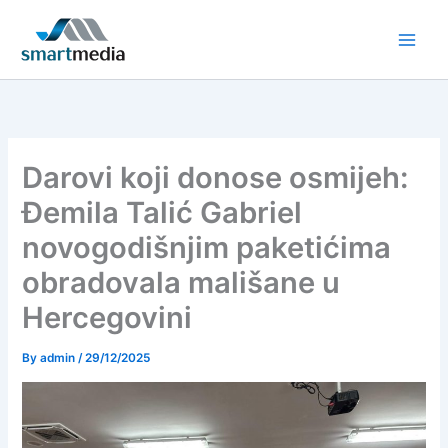
Skip
to
content
Darovi koji donose osmijeh:
Đemila Talić Gabriel
novogodišnjim paketićima
obradovala mališane u
Hercegovini
By
admin
/
29/12/2025