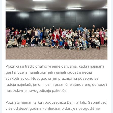
Praznici su tradicionalno vrijeme darivanja, kada i najmanji
gest može izmamiti osmijeh i unijeti radost u nečiju
svakodnevicu. Novogodišnjim praznicima posebno se
raduju najmlađi, jer oni, osim praznične atmosfere, donose i
neizostavne novogodišnje paketiće.
Poznata humanitarka i poduzetnica Đemila Talić Gabriel već
više od deset godina kontinuirano daruje novogodišnje