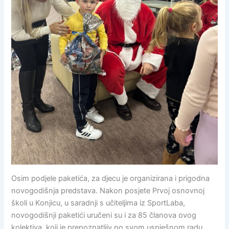
Osim podjele paketića, za djecu je organizirana i prigodna
novogodišnja predstava. Nakon posjete Prvoj osnovnoj
školi u Konjicu, u saradnji s učiteljima iz SportLaba,
novogodišnji paketići uručeni su i za 85 članova ovog
kolektiva, koji je prepoznatljiv po svom uspješnom radu