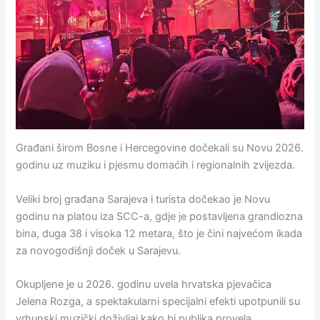
Građani širom Bosne i Hercegovine dočekali su Novu 2026.
godinu uz muziku i pjesmu domaćih i regionalnih zvijezda.
Veliki broj građana Sarajeva i turista dočekao je Novu
godinu na platou iza SCC-a, gdje je postavljena grandiozna
bina, duga 38 i visoka 12 metara, što je čini najvećom ikada
za novogodišnji doček u Sarajevu.
Okupljene je u 2026. godinu uvela hrvatska pjevačica
Jelena Rozga, a spektakularni specijalni efekti upotpunili su
vrhunski muzički doživljaj kako bi publika provela