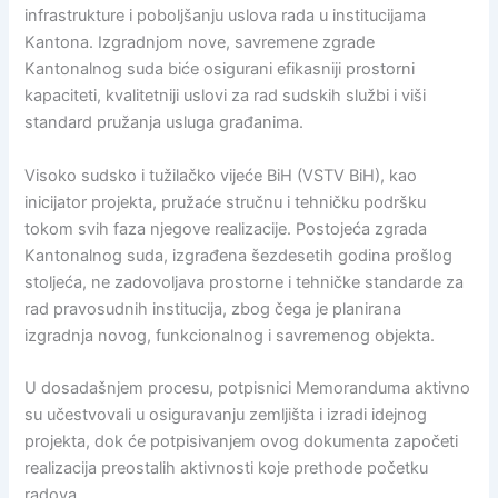
infrastrukture i poboljšanju uslova rada u institucijama
Kantona. Izgradnjom nove, savremene zgrade
Kantonalnog suda biće osigurani efikasniji prostorni
kapaciteti, kvalitetniji uslovi za rad sudskih službi i viši
standard pružanja usluga građanima.
Visoko sudsko i tužilačko vijeće BiH (VSTV BiH), kao
inicijator projekta, pružaće stručnu i tehničku podršku
tokom svih faza njegove realizacije. Postojeća zgrada
Kantonalnog suda, izgrađena šezdesetih godina prošlog
stoljeća, ne zadovoljava prostorne i tehničke standarde za
rad pravosudnih institucija, zbog čega je planirana
izgradnja novog, funkcionalnog i savremenog objekta.
U dosadašnjem procesu, potpisnici Memoranduma aktivno
su učestvovali u osiguravanju zemljišta i izradi idejnog
projekta, dok će potpisivanjem ovog dokumenta započeti
realizacija preostalih aktivnosti koje prethode početku
radova.