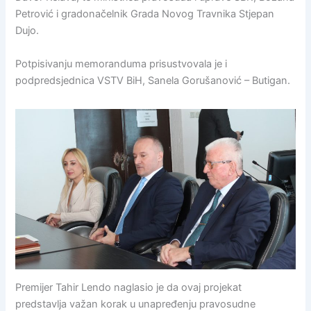
Petrović i gradonačelnik Grada Novog Travnika Stjepan
Dujo.
Potpisivanju memoranduma prisustvovala je i
podpredsjednica VSTV BiH, Sanela Gorušanović – Butigan.
Premijer Tahir Lendo naglasio je da ovaj projekat
predstavlja važan korak u unapređenju pravosudne