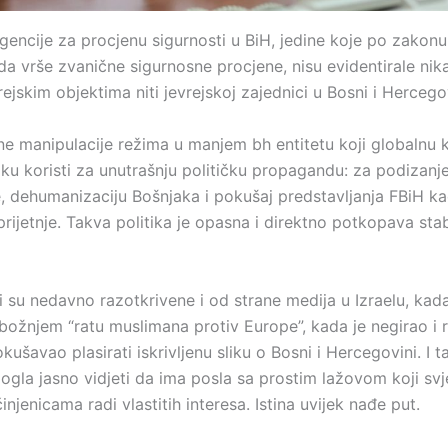
gencije za procjenu sigurnosti u BiH, jedine koje po zakonu
da vrše zvanične sigurnosne procjene, nisu evidentirale nik
vrejskim objektima niti jevrejskoj zajednici u Bosni i Hercego
ine manipulacije režima u manjem bh entitetu koji globalnu k
oku koristi za unutrašnju političku propagandu: za podizanj
e, dehumanizaciju Bošnjaka i pokušaj predstavljanja FBiH ka
rijetnje. Takva politika je opasna i direktno potkopava sta
 su nedavno razotkrivene i od strane medija u Izraelu, kada
božnjem “ratu muslimana protiv Europe”, kada je negirao i r
kušavao plasirati iskrivljenu sliku o Bosni i Hercegovini. I 
mogla jasno vidjeti da ima posla sa prostim lažovom koji sv
injenicama radi vlastitih interesa. Istina uvijek nađe put.