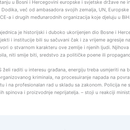
tanju u Bosni i Hercegovini europske i svjetske države ne i
 Dodika, već od ambasadora svojih zemalja, UN, Europske 
E-a i drugih međunarodnih organizacija koje djeluju u BiH
jednica je historijski i duboko ukorijenjen dio Bosne i Herc
jekti i institucije bili su sačuvani čak i za vrijeme agresije n
ori o stvarnom karakteru ove zemlje i njenih ljudi. Njihova
bila, niti smije biti, sredstvo za političke poene ili propagan
eli raditi u interesu građana, energiju treba usmjeriti na 
 organizovanog kriminala, na procesuiranje napada na povra
u i na profesionalan rad u skladu sa zakonom. Policija ne s
ih spinova i proizvodnje neprijatelja. – stoji u reakciji minis