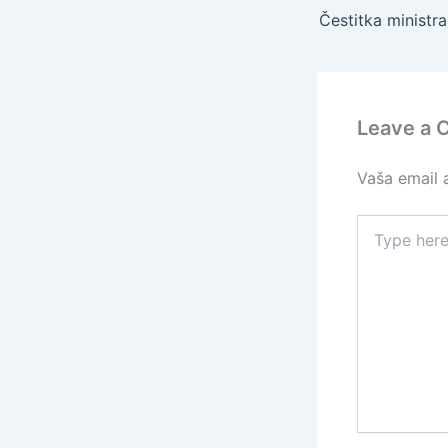
Leave a
Vaša email a
Type
here..