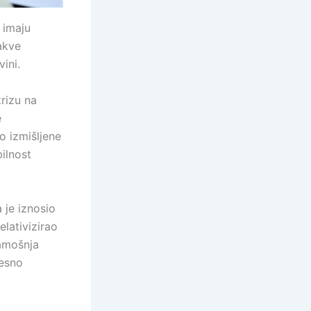
 imaju
akve
vini.
rizu na
e
o izmišljene
bilnost
 je iznosio
elativizirao
tamošnja
jesno