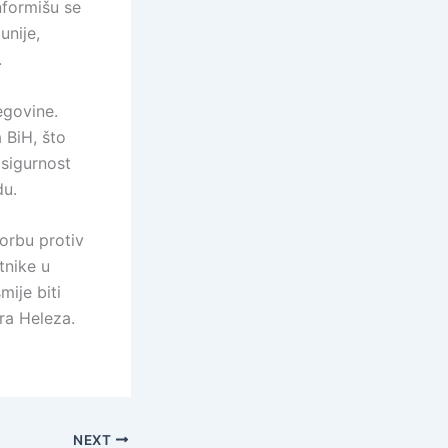
nformišu se
unije,
.
egovine.
a BiH, što
 sigurnost
du.
borbu protiv
tnike u
mije biti
tra Heleza.
NEXT