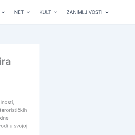
NET
KULT
ZANIMLJIVOSTI
ira
nosti,
erorističkih
edne
odi u svojoj