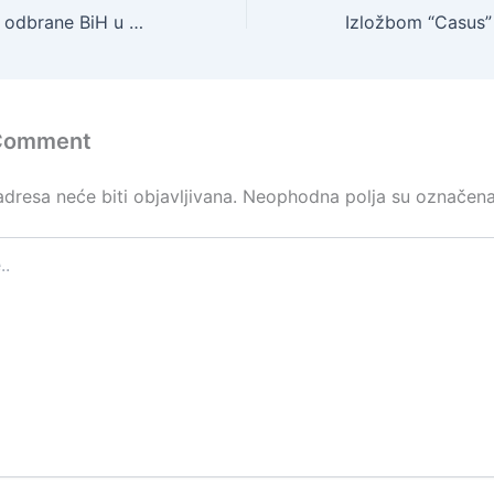
Čestitka ministra odbrane BiH u povodu Dana nezavisnosti BiH
 Comment
dresa neće biti objavljivana.
Neophodna polja su označen