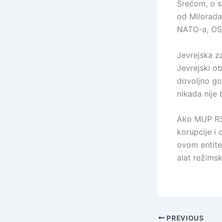
Srećom, o s
od Milorada
NATO-a, OSC
Jevrejska za
Jevrejski ob
dovoljno gov
nikada nije 
Ako MUP RS ž
korupcije i
ovom entitet
alat režimsk
PREVIOUS