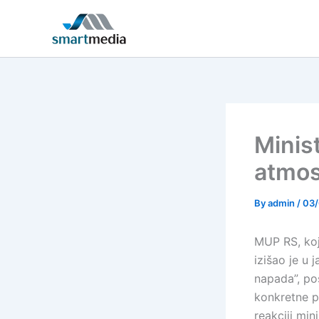
Skip
to
content
Minis
atmos
By
admin
/
03
MUP RS, koj
izišao je u 
napada”, pos
konkretne p
reakciji mi