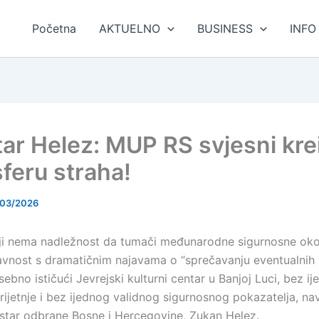
Početna
AKTUELNO
BUSINESS
INFO
tar Helez: MUP RS svjesni kre
feru straha!
/03/2026
i nema nadležnost da tumači međunarodne sigurnosne okol
javnost s dramatičnim najavama o “sprečavanju eventualnih t
ebno ističući Jevrejski kulturni centar u Banjoj Luci, bez ij
rijetnje i bez ijednog validnog sigurnosnog pokazatelja, nav
nistar odbrane Bosne i Hercegovine, Zukan Helez.