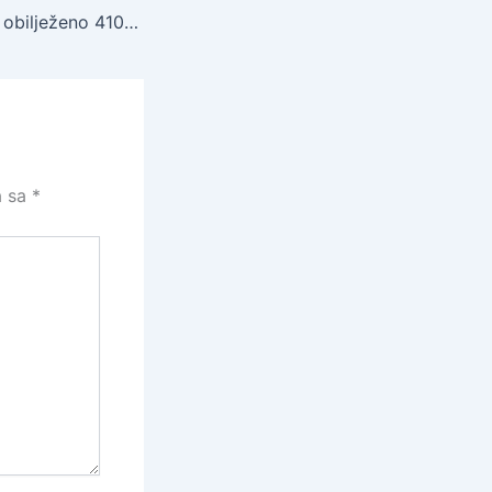
Izložbom “Casus” obilježeno 410 godina od smrti Williama Shakespearea
a sa
*