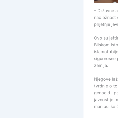
– Državne a
nadležnost 
prijetnje je
Ovo su jeft
Bliskom ist
islamofobij
sigurnosne p
zemlje.
Njegove laži
tvrdnje o to
genocid i po
javnost je 
manipuliše č