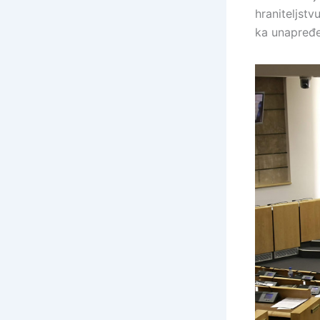
hraniteljstv
ka unapređen