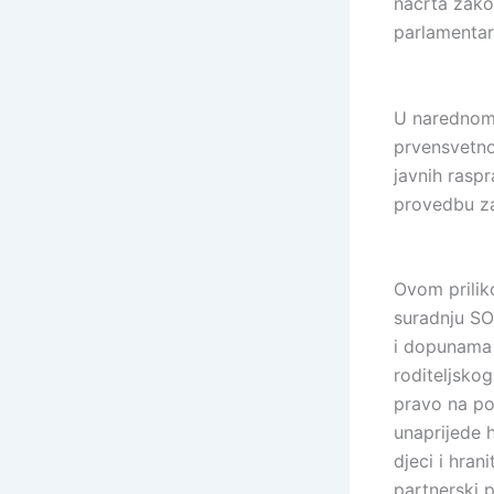
nacrta zakon
parlamentar
U narednom 
prvensvetno
javnih raspr
provedbu z
Ovom prilik
suradnju SO
i dopunama 
roditeljskog
pravo na po
unaprijede h
djeci i hran
partnerski p