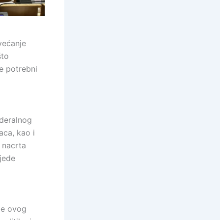
većanje
što
se potrebni
ederalnog
aca, kao i
 nacrta
ijede
ade ovog