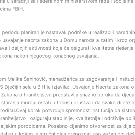
a u saradnji sa Federalnom ministarstvom rada i socijalne p
cima FBiH.
periodu planiran je nastavak podrške u realizaciji narednih
 usvajanje nacrta zakona u Domu naroda a zatim i kroz or
ava i daljnjih aktivnosti koje će osigurati kvalitetna rješenja
akona nakon njegovog konačnog usvajanja.
om Melika Šahinović, menadžerica za zagovaranje i insituc
S Dječijih sela u BiH je izjavila: „Usvajanje Nacrta zakona 
Zakona o hraniteljstvu predstavlja snažnu poruku da djeca
 staranja moraju ostati u fokusu društva i da svako dijete t
rodicu.Ovaj korak potvrđuje spremnost institucija da siste
raniteljstvo i osiguraju stabilnije, kvalitetnije i održivije ob
iteljskim porodicama. Posebno cijenimo otvorenost za dijalo
ristup u kojem je stručni glas prepoznat kao važan dio rješ