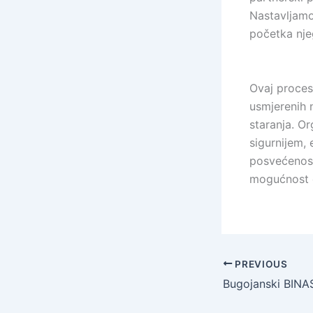
Nastavljamo
početka nje
Ovaj proces
usmjerenih 
staranja. O
sigurnijem, 
posvećenost 
mogućnost d
PREVIOUS