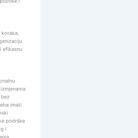
olitike i
 koraka,
ganizaciju
 i efikasnu
ionalnu
o izmjenama
 bez
reba imati
mski
like podrške
g i
enja.