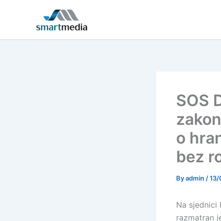
Skip
to
content
SOS D
zakon
o hran
bez ro
By
admin
/
13/
Na sjednici
razmatran j