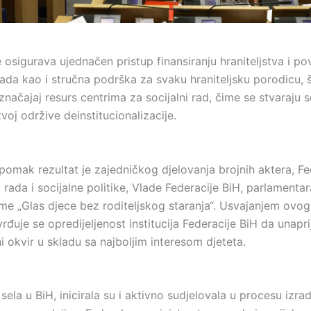
osigurava ujednačen pristup finansiranju hraniteljstva i po
ada kao i stručna podrška za svaku hraniteljsku porodicu, 
značajaj resurs centrima za socijalni rad, čime se stvaraju 
zvoj održive deinstitucionalizacije.
pomak rezultat je zajedničkog djelovanja brojnih aktera, F
 rada i socijalne politike, Vlade Federacije BiH, parlamentar
me „Glas djece bez roditeljskog staranja“. Usvajanjem ovog
đuje se opredijeljenost institucija Federacije BiH da unapr
 okvir u skladu sa najboljim interesom djeteta.
sela u BiH, inicirala su i aktivno sudjelovala u procesu izr