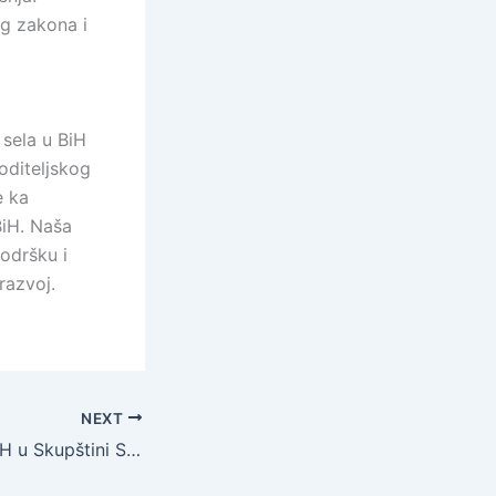
g zakona i
 sela u BiH
oditeljskog
e ka
BiH. Naša
podršku i
razvoj.
NEXT
Zastupnici SDP BiH u Skupštini SBK: Brojni problemi u zdravstvu, neutrošena namjenska sredstva i budžet sa malom razvojnom komponentom