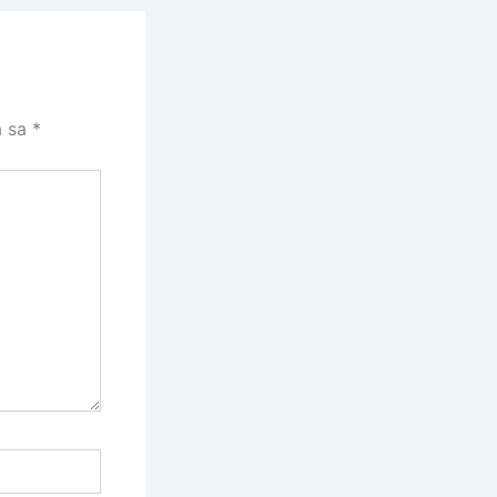
a sa
*