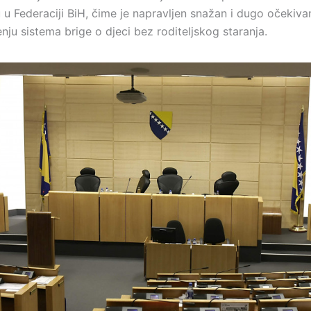
u u Federaciji BiH, čime je napravljen snažan i dugo očekiva
ju sistema brige o djeci bez roditeljskog staranja.