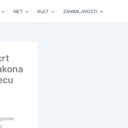
NET
KULT
ZANIMLJIVOSTI
crt
akona
jecu
govine
o