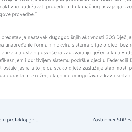
 aktivno podržavati proceduru do konačnog usvajanja ovo
gove provedbe.“
 predstavlja nastavak dugogodišnjih aktivnosti SOS Dječija
na unapređenje formalnih okvira sistema brige o djeci bez r
rganizacija ostaje posvećena zagovaranju rješenja koja vod
efikasnijem i održivijem sistemu podrške djeci u Federaciji 
ostaje jasna a to je da svako dijete zaslužuje stabilnost, 
a odrasta u okruženju koje mu omogućava zdrav i sretan 
Bugojanski BINAS u protekloj godini ostvario prihode od 63,8 miliona KM