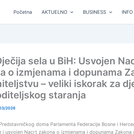
Početna
AKTUELNO
BUSINESS
INFO
ječija sela u BiH: Usvojen Na
a o izmjenama i dopunama Z
iteljstvu – veliki iskorak za d
diteljskog staranja
03/2026
 Predstavničkog doma Parlamenta Federacije Bosne i Herce
e i usvojen Nacrt zakona o izmjenama i dopunama Zakona 