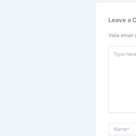
Leave a
Vaša email a
Type
here..
Name*