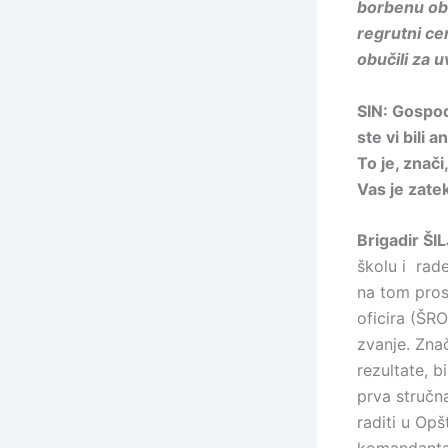
borbenu ob
regrutni cen
obučili za 
SIN: Gospod
ste vi bili 
To je, znač
Vas je zate
Brigadir ŠI
školu i rade
na tom pros
oficira (ŠRO
zvanje. Zna
rezultate, b
prva stručn
raditi u Op