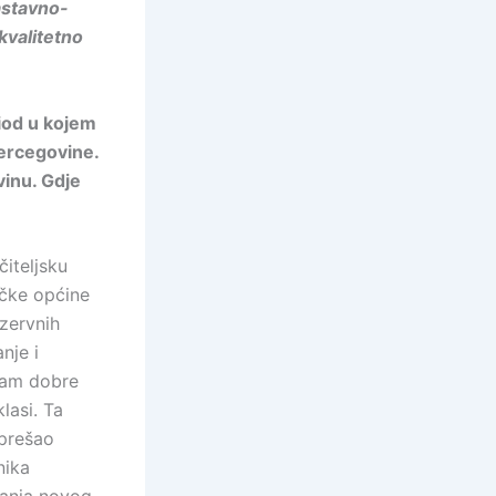
astavno-
kvalitetno
iod u kojem
Hercegovine.
vinu. Gdje
iteljsku
ičke općine
zervnih
nje i
sam dobre
klasi. Ta
 prešao
nika