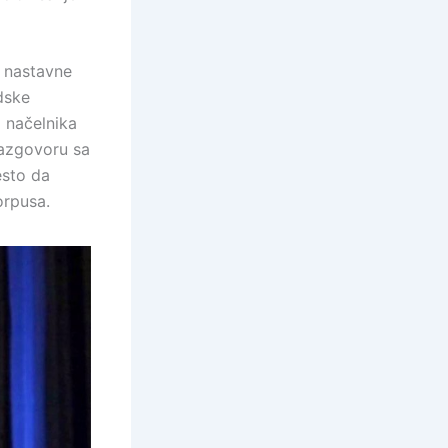
 nastavne
dske
 načelnika
razgovoru sa
esto da
orpusa.