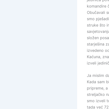
komandire č
Obučavali s
smo pješadi
struke što 
savjetovanju
složen posa
starješina 
izvedeno od
Kaćuna, zna
izveli jedin
Ja mislim da
Kada sam bio
pripreme, a 
streljačko 
smo izveli t
tada već 72