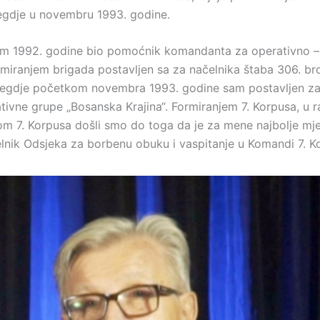
gdje u novembru 1993. godine.
am 1992. godine bio pomoćnik komandanta za operativno –
rmiranjem brigada postavljen sa za načelnika štaba 306. br
negdje početkom novembra 1993. godine sam postavljen za
tivne grupe „Bosanska Krajina“. Formiranjem 7. Korpusa, u 
 7. Korpusa došli smo do toga da je za mene najbolje mj
nik Odsjeka za borbenu obuku i vaspitanje u Komandi 7. K