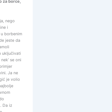
o za borce,
oja, nego
ine i
u, u borbenim
ade jeste da
amoli
 uključivati
 nek’ se oni
primjer
ini. Ja ne
ić je volio
ajbolje
Ravnom
 do
. Da iz
e,