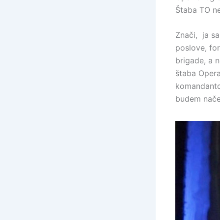
Štaba TO ne
Znači, ja s
poslove, fo
brigade, a 
štaba Opera
komandantom
budem načel