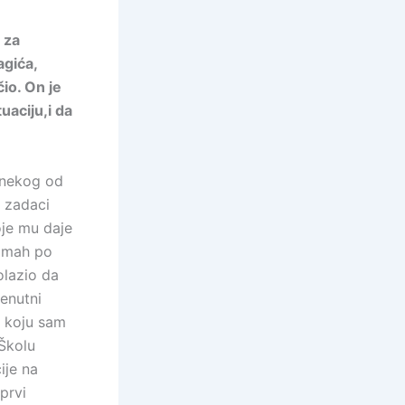
 za
agića,
io. On je
uaciju,i da
 nekog od
i zadaci
oje mu daje
odmah po
olazio da
enutni
a koju sam
Školu
ije na
 prvi