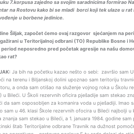
uku 7.korpusa zajedno sa svojim saradnicima formirao N
tar na Rostovu kako bi se mladi borci koji tek ulaze u rat 
uvođenje u borbene jedinice.
ine Šiljak, započet ćemo ovaj razgovor sjećanjem na per
angažirani u Teritorijalnoj odbrani (TO) Republike Bosne i 
i, period neposredno pred početak agresije na našu domo
kao rat?
LJAK:
Ja bih na početku kazao nešto o sebi: završio sam Uč
ći na terenu i Biljanskoj dolini upoznao sam teritoriju travn
toru, a onda sam otišao na služenje vojnog roka u Školu re
) u Bileći. U Školi rezervnih oficira pješadije sam stekao zna
či da sam osposobljen za komanira voda u pješadiji. Imao 
io sam u 46. klasi Škole rezervnih ofocira u Bileći najbolji u 
a znanja sam stekao u Bileći, a 1. januara 1984. godine sam
štinski štab Teritorijalne odbrane Travnik na dužnost pomoć