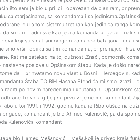
za operativno – nastavne poslove.E tu sada dolazi do sti
čin što sam ja bio u prilici i obavezan da planiram, pripre
ku sa starješinama, sa komandama i sa jedinicma.Opštinski
ne odbrane je u onom sistemu tretiran kao jedinica ranga ko
o da smo mi radili sve kao jedna komanda brigade. Imali s
tabova koji su smatrani rangom komande bataljona i imali 
e smo vršili obuku sa tim komandama, pripremajući ih za o
ene. Rat me zatekao na toj dužnosti.Znači, pomoćnik kom
– nastavne poslove u Opšinskom štabu. Kada je došlo nare
 tome da li prihvatamo novu vlast u Bosni i Hercegovin, ka
mandanta Štaba TO BiH Hasana Efendića mi smo izrazili loj
mo raditi po novim naređenjima i uputama. U Opštinskom št
e odbrane Travnik, gdje je u prvo vrijeme bio komandant Zij
Ribo u toj 1991. i 1992. godini. Kada je Ribo otišao na duž
 brigade, komandant je bio Ahmed Kulenović, pa da spom
da Kulenovića komandant
taba bio Hamed Mešanović – Meša,koji je priveo kraja funk