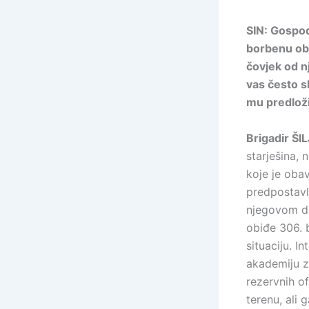
SIN: Gospodi
borbenu obu
čovjek od n
vas često sl
mu predloži
Brigadir ŠI
starješina, 
koje je oba
predpostavl
njegovom do
obiđe 306. 
situaciju. I
akademiju z
rezervnih of
terenu, ali 