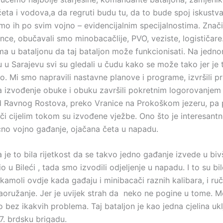
eta i vodova,a da regruti budu tu, da to bude spoj iskustva
mo ih po svim vojno – evidencijalnim specijalnostima. Znači
nce, obučavali smo minobacačlije, PVO, veziste, logističare.
ima u bataljonu da taj bataljon može funkcionisati. Na jedn
 u Sarajevu svi su gledali u čudu kako se može tako jer je 
o. Mi smo napravili nastavne planove i programe, izvršili p
za izvođenje obuke i obuku završili pokretnim logorovanjem 
 Ravnog Rostova, preko Vranice na Prokoškom jezeru, pa
či cijelim tokom su izvođene vježbe. Ono što je interesant
ično vojno gađanje, ojačana četa u napadu.
 je to bila rijetkost da se takvo jedno gađanje izvede u biv
 u Bileći , tada smo izvodili odjeljenje u napadu. I to su bi
kamoli ovdje kada gađaju i minibacači raznih kalibara, i ručn
naoružanje. Jer je uvijek strah da neko ne pogine u tome. M
o bez ikakvih problema. Taj bataljon je kao jedna cjelina ukl
7. brdsku brigadu.