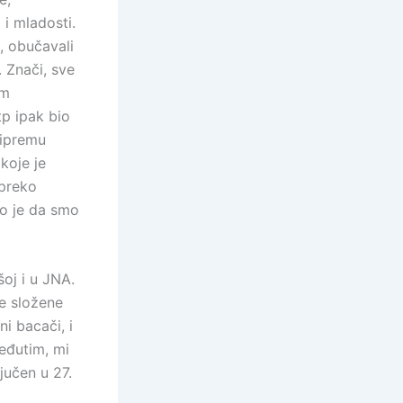
 i mladosti.
, obučavali
 Znači, sve
om
tp ipak bio
ripremu
koje je
 preko
no je da smo
šoj i u JNA.
le složene
i bacači, i
eđutim, mi
jučen u 27.