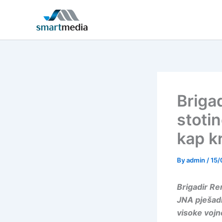
Skip
to
content
Brigad
stotin
kap kr
By
admin
/
15/
Brigadir Re
JNA pješadi
visoke vojn