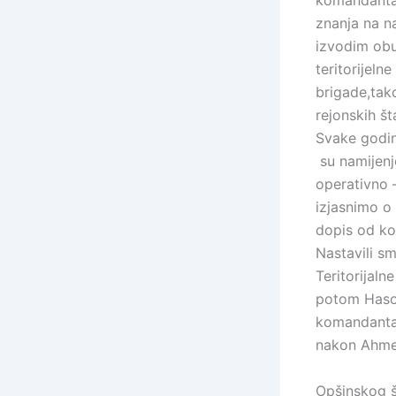
komandanta 
znanja na na
izvodim obu
teritorijel
brigade,tak
rejonskih š
Svake godin
su namijenj
operativno 
izjasnimo o
dopis od ko
Nastavili s
Teritorijaln
potom Haso 
komandanta
nakon Ahme
Opšinskog š