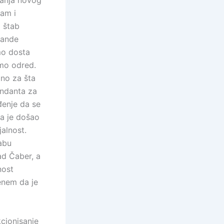
canja novog
mam i
 štab
mande
mo dosta
smo odred.
no za šta
andanta za
đenje da se
da je došao
alnost.
abu
ad Čaber, a
nost
enem da je
cionisanje