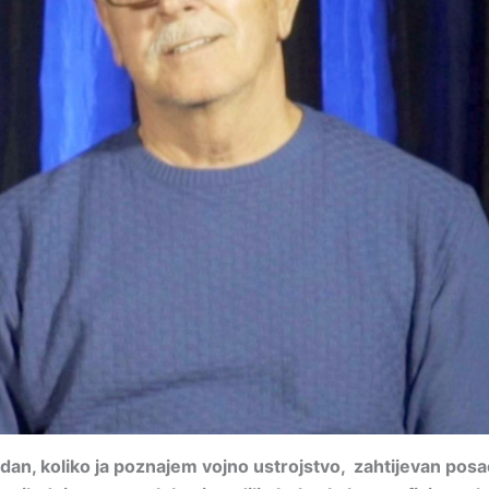
edan, koliko ja poznajem vojno ustrojstvo, zahtijevan posao