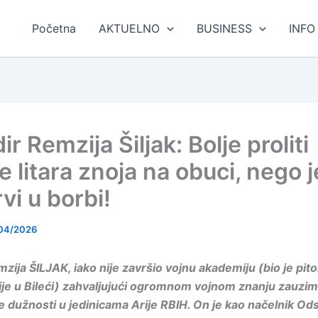
Početna
AKTUELNO
BUSINESS
INFO
ir Remzija Šiljak: Bolje proliti
e litara znoja na obuci, nego 
vi u borbi!
04/2026
mzija ŠILJAK, iako nije završio vojnu akademiju (bio je pi
je u Bileći) zahvaljujući ogromnom vojnom znanju zauzim
e dužnosti u jedinicama Arije RBIH. On je kao načelnik Od