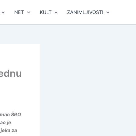
NET
KULT
ZANIMLJIVOSTI
jednu
tomac ŠRO
ao je
sjeka za