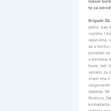
tokom borbe
te za određ
Brigadir ŠI
jednu kap kr
vojnike, i k
dejstvima, v
se u borbu u
ponašati se 
u borbena de
bune, nek’ m
vezano za ob
znam ima li 
razgovarati
rješenje. M
Rostovu, Na
komadanta b
jedinica po