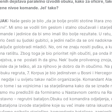
nih dejstava paralelno izvodili obuku, kako za oficire, tak
ene nivoe komande. Jel’ tako?
LJAK:
Naše geslo je bilo „da je bolje proliti stotine litara zn
vi“. Mi smo se vodili tim geslom i stalno obučavali i starješ
omande i jedinice da bi smo imali što bolje rezultate. U rat
rlo česti su ljudski gubitci, a jedini način da se oni nadokn
ključe golobradi mladići. No, oni ne znaju nositi pušku, a k
na ratištu. Zbog toga je bio prioritet njih obučiti, pa onda ih
jstva, a ne poslati ih da ginu. Nek’ bude prolivenog znoja,
isle da je teško, ali za njihovo je dobro da ih obučimo. Na 
uku regruta, 7. Korpus je bio jedinstven u Bosni i Hercegov
negdje i u svijetu takav način organizacije. Komandant Alag
 o tome i sa vojnicima i sa starješinama kako da se iznađe n
i smo mu predložili da formiramo u Nastavnom centru na 
stavno – regrutni bataljon.Obuku od komandira odjeljenja,
ataljona izvode starješine koje su već imale ratna iskustva
vučemo najbolje starješine, komandante bataljona, zamjenik