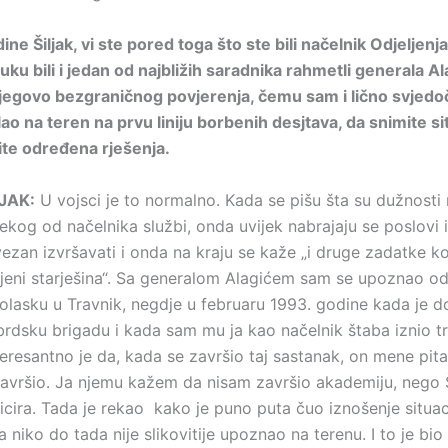
ne Šiljak, vi ste pored toga što ste bili načelnik Odjeljenja
ku bili i jedan od najbližih saradnika rahmetli generala Al
jegovo bezgraničnog povjerenja, čemu sam i lično svjedoč
ao na teren na prvu liniju borbenih desjtava, da snimite sit
te određena rješenja.
LJAK:
U vojsci je to normalno. Kada se pišu šta su dužnosti
nekog od načelnika službi, onda uvijek nabrajaju se poslovi 
vezan izvršavati i onda na kraju se kaže „i druge zadatke k
jeni starješina“. Sa generalom Alagićem sam se upoznao 
lasku u Travnik, negdje u februaru 1993. godine kada je d
brdsku brigadu i kada sam mu ja kao načelnik štaba iznio tr
nteresantno je da, kada se završio taj sastanak, on mene pit
avršio. Ja njemu kažem da nisam završio akademiju, nego 
icira. Tada je rekao kako je puno puta čuo iznošenje situac
ga niko do tada nije slikovitije upoznao na terenu. I to je bio