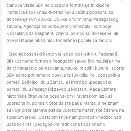
članove Vlade SBK ko opstruira formiranje tri ključne
institucije kada imaju dvotrećinsku većinu potrebnu za
donošenje svih odluka. Odluke o formiranju Pedagoškog
zavoda, Agencija za borbu protiv kriminala i korupcije i
Kancelarija za besplatnu pravnu pomoć su donesene, ali
ove institucije nikad nisu formirane i počele sa radom.
-Srednjobosanski kanton je jedan od rijetkih u Federaciji
BiH koji nema formiran Pedagoški zavod što rezultira time
da Ministarstvo obrazovanja, nauke, mladih, kulture i sporta
SBK samo privremeno obavlja te funkcije. Po „pedagošku
pamet“ Bošnjaci idu u Zenicu, a Hrvati po „pedagošku
pamet“ idu u Pedagoški zavod u Mostaru. Kada uzmete
historijske čitanke na bosanskom i hrvatskom jeziku i
uporedite ih, pomislit ćete da ste pali s Marsa, a ne znam
sa koje biste planete pali da uporedite historijske čitanke na
srpskom jeziku. Uostalom i nije nam potreban nadzor nad
udžbenicima i pedagoškim radnicima kada imamo