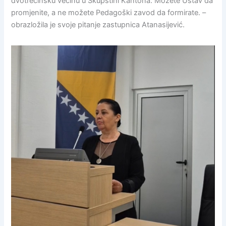
dvotrećinsku većinu u Skupštini Kantona. Možete Ustav da
promjenite, a ne možete Pedagoški zavod da formirate. –
obrazložila je svoje pitanje zastupnica Atanasijević.