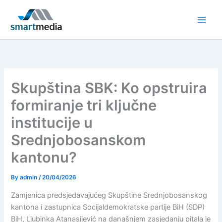
Skip
to
content
Skupština SBK: Ko opstruira
formiranje tri ključne
institucije u
Srednjobosanskom
kantonu?
By
admin
/
20/04/2026
Zamjenica predsjedavajućeg Skupštine Srednjobosanskog
kantona i zastupnica Socijaldemokratske partije BiH (SDP)
BiH, Ljubinka Atanasijević na današnjem zasjedanju pitala je