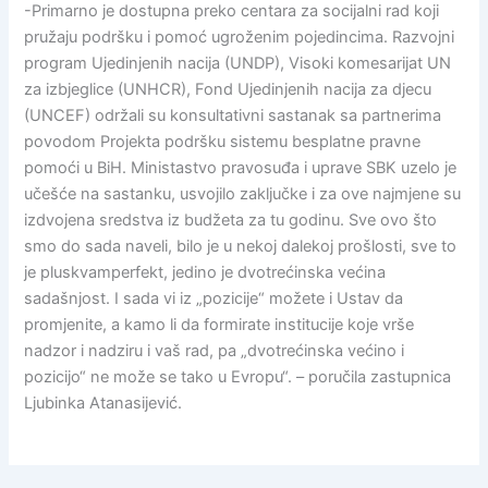
-Primarno je dostupna preko centara za socijalni rad koji
pružaju podršku i pomoć ugroženim pojedincima. Razvojni
program Ujedinjenih nacija (UNDP), Visoki komesarijat UN
za izbjeglice (UNHCR), Fond Ujedinjenih nacija za djecu
(UNCEF) održali su konsultativni sastanak sa partnerima
povodom Projekta podršku sistemu besplatne pravne
pomoći u BiH. Ministastvo pravosuđa i uprave SBK uzelo je
učešće na sastanku, usvojilo zaključke i za ove najmjene su
izdvojena sredstva iz budžeta za tu godinu. Sve ovo što
smo do sada naveli, bilo je u nekoj dalekoj prošlosti, sve to
je pluskvamperfekt, jedino je dvotrećinska većina
sadašnjost. I sada vi iz „pozicije“ možete i Ustav da
promjenite, a kamo li da formirate institucije koje vrše
nadzor i nadziru i vaš rad, pa „dvotrećinska većino i
pozicijo“ ne može se tako u Evropu“. – poručila zastupnica
Ljubinka Atanasijević.