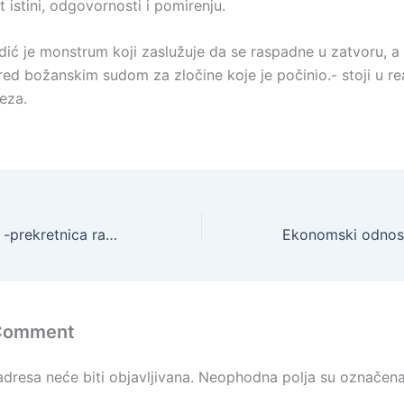
istini, odgovornosti i pomirenju.
dić je monstrum koji zaslužuje da se raspadne u zatvoru, a
ed božanskim sudom za zločine koje je počinio.- stoji u rea
eza.
Operacija Kupres -prekretnica rata, Operacija Vlašić -briljatna!
 Comment
dresa neće biti objavljivana.
Neophodna polja su označen