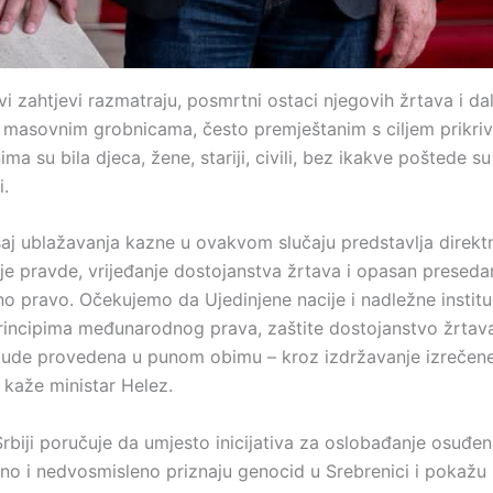
i zahtjevi razmatraju, posmrtni ostaci njegovih žrtava i dal
 masovnim grobnicama, često premještanim s ciljem prikriva
ma su bila djeca, žene, stariji, civili, bez ikakve poštede su 
i.
aj ublažavanja kazne u ovakvom slučaju predstavlja direkt
e pravde, vrijeđanje dostojanstva žrtava i opasan preseda
 pravo. Očekujemo da Ujedinjene nacije i nadležne institu
rincipima međunarodnog prava, zaštite dostojanstvo žrtava
ude provedena u punom obimu – kroz izdržavanje izrečen
 kaže ministar Helez.
rbiji poručuje da umjesto inicijativa za oslobađanje osuđen
sno i nedvosmisleno priznaju genocid u Srebrenici i pokažu