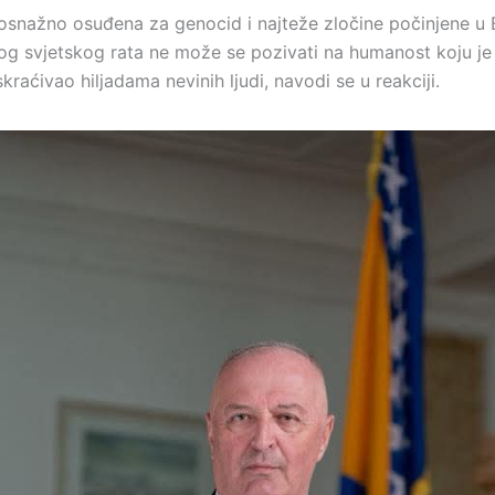
snažno osuđena za genocid i najteže zločine počinjene u 
g svjetskog rata ne može se pozivati na humanost koju je 
skraćivao hiljadama nevinih ljudi, navodi se u reakciji.