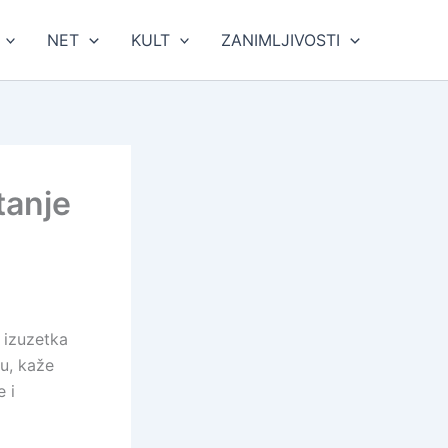
NET
KULT
ZANIMLJIVOSTI
tanje
 izuzetka
u, kaže
 i