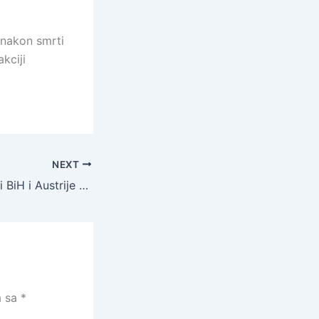
 nakon smrti
kciji
NEXT
Ekonomski odnosi BiH i Austrije u usponu: Komšić poslao jasnu poruku iz Beča
a sa
*