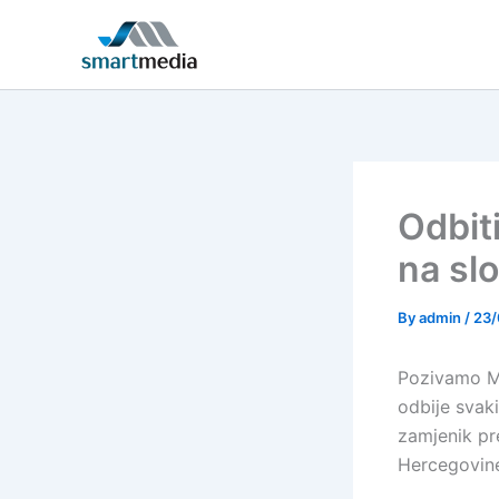
Skip
to
content
Odbit
na sl
By
admin
/
23
Pozivamo M
odbije svak
zamjenik pr
Hercegovine