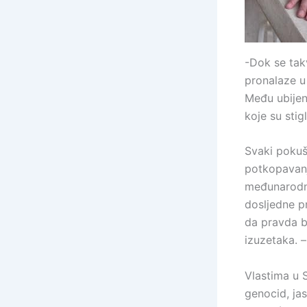
-Dok se takv
pronalaze u
Među ubijeni
koje su stigl
Svaki pokuš
potkopavanj
međunarodno
dosljedne p
da pravda b
izuzetaka. –
Vlastima u S
genocid, ja