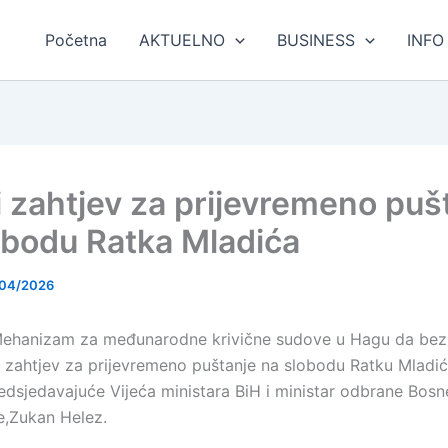
Početna
AKTUELNO
BUSINESS
INFO
i zahtjev za prijevremeno puš
obodu Ratka Mladića
/04/2026
ehanizam za međunarodne krivične sudove u Hagu da bez
i zahtjev za prijevremeno puštanje na slobodu Ratku Mladić
edsjedavajuće Vijeća ministara BiH i ministar odbrane Bosne
,Zukan Helez.