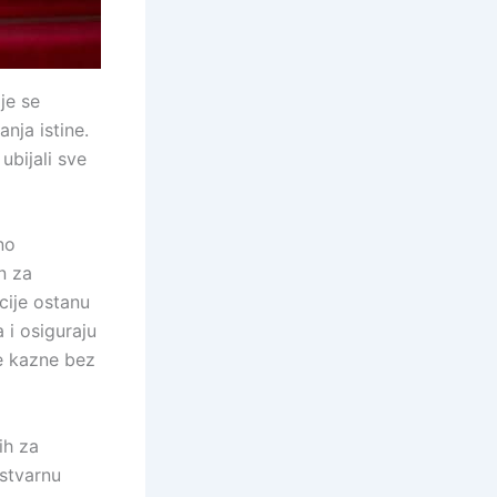
je se
nja istine.
ubijali sve
no
n za
cije ostanu
 i osiguraju
e kazne bez
ih za
 stvarnu