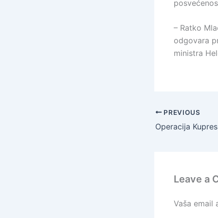
posvećenost 
– Ratko Mla
odgovara pr
ministra Hel
PREVIOUS
Leave a
Vaša email a