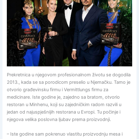
Prekretnica u njegovom profesionalnom životu se dogodila
2013., kada se sa porodicom preselio u Njemačku. Tamo je
otvorio građevinsku firmu i Vermittlungs firmu za
medicinare. Iste godine je, zajedno sa bratom, otvorio
restoran u Minhenu, koji su zajedničkim radom razvili u
jedan od najuspješnijih restorana u Evropi. Tu počinje i
njegova velika poslovna ljubav prema proizvodnji.
– Iste godine sam pokrenuo vlastitu proizvodnju mesa i