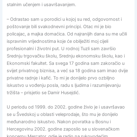
stalnim učenjem i usavršavanjem.
– Odrastao sam u porodici u kojoj su red, odgovornost i
poštovanje bili svakodnevni principi. Otac mi je bio
policajac, a majka domaćica. Od najranijih dana su me učili
ispravnim vrijednostima koje će obilježiti moj cijeli
profesionalni i životni put. U rodnoj Tuzli sam završio
Srednju trgovačku školu, Srednju ekonomsku školu, kao i
Ekonomski fakultet. Sa svega 17 godina sam zakoračio u
svijet privatnog biznisa, a već sa 18 godina sam imao dvije
privatne radnje i kafić. To mi je donijelo prvo ozbiljno
iskustvo u vođenju posla, radu s ljudima i razumijevanju
tržišta – prisjetio se Damir Husejdić.
U periodu od 1999. do 2002. godine živio je i usavršavao
se u Švedskoj u oblasti veleprodaje, što mu je donijelo
međunarodno iskustvo. Nakon povratka u Bosnu i
Hercegovinu 2002. godine zaposlio se u slovenačkom
koncernu Mercator, gdje je radio na rukovodećim