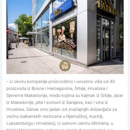
– U okviru kompanije proizvodimo i uvozimo više od 40
proizvoda iz Bosne i Hercegovine, Srbije, Hrvatske i
Sjeverne Makedonije, među kojima su kajmak iz Srbije, ajvar
iz Makedonije, pite i somuni iz Sarajeva, kao i vina iz
Hrvatske. Danas smo jedan od značajnijih dobavljača za
većinu balkanskih restorana u Njemačkoj, Austriji,
Luksemburgu i Hrvatskoj. U samom centru Minhena, u