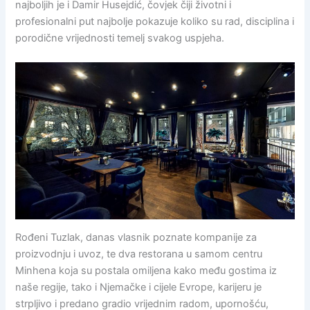
najboljih je i Damir Husejdić, čovjek čiji životni i
profesionalni put najbolje pokazuje koliko su rad, disciplina i
porodične vrijednosti temelj svakog uspjeha.
Rođeni Tuzlak, danas vlasnik poznate kompanije za
proizvodnju i uvoz, te dva restorana u samom centru
Minhena koja su postala omiljena kako među gostima iz
naše regije, tako i Njemačke i cijele Evrope, karijeru je
strpljivo i predano gradio vrijednim radom, upornošću,