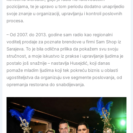
pozicijama, te je upravo u tom periodu dodatno unaprijedio
svoje znanje u organizaciji, upravljanju i kontroli poslovnih
procesa.
– Od 2007. do 2013. godine sam radio kao regionalni
voditelj prodaje za poznate brendove u firmi Sam Shop iz
Sarajeva. To je bila odlična prilika da pokažem svu svoju
stručnost, a moje iskustvo iz prakse i upravljanje ljudima je
postalo još snažnije – nastavlja Husejdić, koji danas
pomaže mladim ljudima koji tek pokreću biznis u oblasti
ugostiteljstva da organizuju sve segmente poslovanja, od
opremanja restorana do snabdijevanja.