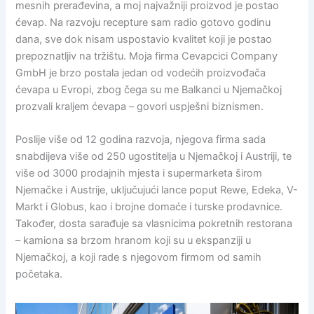
mesnih prerađevina, a moj najvažniji proizvod je postao
ćevap. Na razvoju recepture sam radio gotovo godinu
dana, sve dok nisam uspostavio kvalitet koji je postao
prepoznatljiv na tržištu. Moja firma Cevapcici Company
GmbH je brzo postala jedan od vodećih proizvođača
ćevapa u Evropi, zbog čega su me Balkanci u Njemačkoj
prozvali kraljem ćevapa – govori uspješni biznismen.
Poslije više od 12 godina razvoja, njegova firma sada
snabdijeva više od 250 ugostitelja u Njemačkoj i Austriji, te
više od 3000 prodajnih mjesta i supermarketa širom
Njemačke i Austrije, uključujući lance poput Rewe, Edeka, V-
Markt i Globus, kao i brojne domaće i turske prodavnice.
Također, dosta sarađuje sa vlasnicima pokretnih restorana
– kamiona sa brzom hranom koji su u ekspanziji u
Njemačkoj, a koji rade s njegovom firmom od samih
početaka.