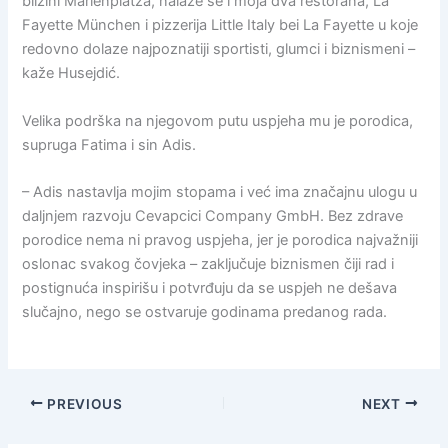
blizini Marienplatza, nalaze se i moja dva restorana, La
Fayette München i pizzerija Little Italy bei La Fayette u koje
redovno dolaze najpoznatiji sportisti, glumci i biznismeni –
kaže Husejdić.
Velika podrška na njegovom putu uspjeha mu je porodica,
supruga Fatima i sin Adis.
– Adis nastavlja mojim stopama i već ima značajnu ulogu u
daljnjem razvoju Cevapcici Company GmbH. Bez zdrave
porodice nema ni pravog uspjeha, jer je porodica najvažniji
oslonac svakog čovjeka – zaključuje biznismen čiji rad i
postignuća inspirišu i potvrđuju da se uspjeh ne dešava
slučajno, nego se ostvaruje godinama predanog rada.
PREVIOUS
NEXT