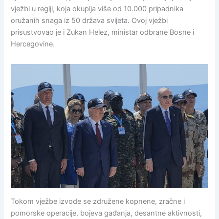
vježbi u regiji, koja okuplja više od 10.000 pripadnika
oružanih snaga iz 50 država svijeta. Ovoj vježbi
prisustvovao je i Zukan Helez, ministar odbrane Bosne i
Hercegovine.
Tokom vježbe izvode se združene kopnene, zračne i
pomorske operacije, bojeva gađanja, desantne aktivnosti,