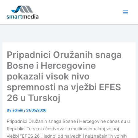
Skip
to
content
Pripadnici Oružanih snaga
Bosne i Hercegovine
pokazali visok nivo
spremnosti na vježbi EFES
26 u Turskoj
By
admin
/
21/05/2026
Pripadnici Oružanih snaga Bosne i Hercegovine danas su u
Republici Turskoj učestvovali u multinacionalnoj vojnoj
vježbi “EFES 26”, jednoj od najvećih i najznačajnijih vojnih