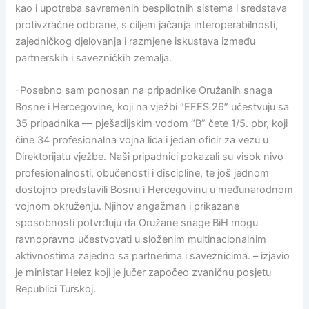
kao i upotreba savremenih bespilotnih sistema i sredstava
protivzračne odbrane, s ciljem jačanja interoperabilnosti,
zajedničkog djelovanja i razmjene iskustava između
partnerskih i savezničkih zemalja.
-Posebno sam ponosan na pripadnike Oružanih snaga
Bosne i Hercegovine, koji na vježbi “EFES 26” učestvuju sa
35 pripadnika — pješadijskim vodom “B” čete 1/5. pbr, koji
čine 34 profesionalna vojna lica i jedan oficir za vezu u
Direktorijatu vježbe. Naši pripadnici pokazali su visok nivo
profesionalnosti, obučenosti i discipline, te još jednom
dostojno predstavili Bosnu i Hercegovinu u međunarodnom
vojnom okruženju. Njihov angažman i prikazane
sposobnosti potvrđuju da Oružane snage BiH mogu
ravnopravno učestvovati u složenim multinacionalnim
aktivnostima zajedno sa partnerima i saveznicima. – izjavio
je ministar Helez koji je jučer započeo zvaničnu posjetu
Republici Turskoj.