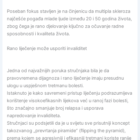
Poseban fokus stavljen je na činjenicu da multipla skleroza
najčešće pogađa mlade ljude između 20 i 50 godina života,
zbog čega je rano djelovanje ključno za očuvanje radne
sposobnosti i kvaliteta života.
Rano liječenje može usporiti invaliditet
Jedna od najvažnijih poruka stručnjaka bila je da
pravovremena dijagnoza i rano liječenje imaju presudnu
ulogu u uspješnom tretmanu bolesti.
Istaknuto je kako savremeni pristup liječenju podrazumijeva
korištenje visokoefikasnih lijekova već u ranoj fazi bolesti,
što značajno smanjuje broj relapsa i usporava
napredovanje invaliditeta.
Stručnjaci su podsjetili da je u svijetu sve prisutniji koncept
takozvanog „prevrtanja piramide“ (flipping the pyramid),
prema kojem se agresivniji i efikasniji tretmani koriste ranije