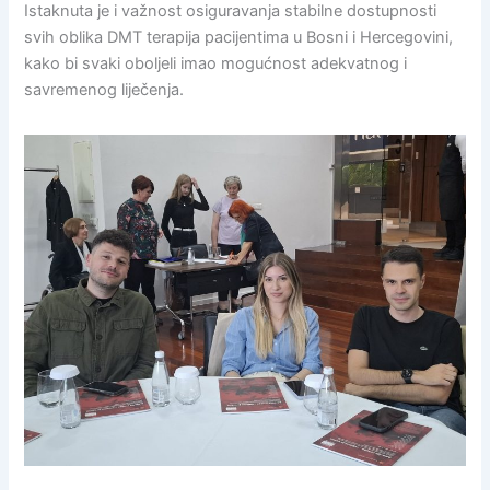
Istaknuta je i važnost osiguravanja stabilne dostupnosti
svih oblika DMT terapija pacijentima u Bosni i Hercegovini,
kako bi svaki oboljeli imao mogućnost adekvatnog i
savremenog liječenja.