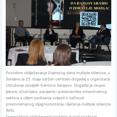
Povodom obilježavanja Svjetskog dana multiple skleroze, u
Sarajevu je 25. maja održan centralni događaj u organizaciji
Udruženje oboljelih Kantona Sarajevo. Događaj je okupio
ljekare, stručnjake, pacijente i predstavnike zdravstvenog
sektora s ciljem podizanja svijesti o važnosti
pravovremenog dijagnosticiranja i liječenja multiple skleroze
(MS).
Ovogodišnje obilježavanje proteklo je pod snažnom