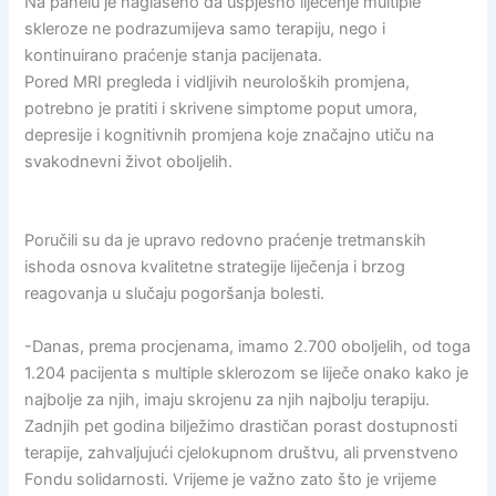
Na panelu je naglašeno da uspješno liječenje multiple
skleroze ne podrazumijeva samo terapiju, nego i
kontinuirano praćenje stanja pacijenata.
Pored MRI pregleda i vidljivih neuroloških promjena,
potrebno je pratiti i skrivene simptome poput umora,
depresije i kognitivnih promjena koje značajno utiču na
svakodnevni život oboljelih.
Poručili su da je upravo redovno praćenje tretmanskih
ishoda osnova kvalitetne strategije liječenja i brzog
reagovanja u slučaju pogoršanja bolesti.
-Danas, prema procjenama, imamo 2.700 oboljelih, od toga
1.204 pacijenta s multiple sklerozom se liječe onako kako je
najbolje za njih, imaju skrojenu za njih najbolju terapiju.
Zadnjih pet godina bilježimo drastičan porast dostupnosti
terapije, zahvaljujući cjelokupnom društvu, ali prvenstveno
Fondu solidarnosti. Vrijeme je važno zato što je vrijeme