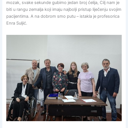
mozak, svake sekunde gubimo jedan broj ćelija, Cilj nam je
biti u rangu zemalja koji imaju najbolji pristup liječenju svojim
pacijentima. A na dobrom smo putu – istakla je profesorica
Enra Suljić.