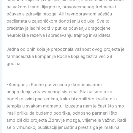
na važnost rane dijagnoze, pravovremenog tretmana i
očuvanja zdravlja mozga. Ali i ravnopravnom učešću
pacijenata u zajedničkom donošenju odluka. Sve to
predstavlja jedini održiv put ka očuvanju dragocjene
neurološke rezerve i sprečavanju trajnog invaliditeta.
Jedna od onih koja je prepoznala važnost ovog projekta je
farmaceutska kompanija Roche koja egzistira već 28
godina.
-Kompanija Roche posvećena je kontinuiranom
unapređenje zdravstvenog sistema. Stalna smo ruka
podrške svim pacijentima, kako bi dobili što kvalitetniju
terapiju u svakom momentu. Izuzetna nam je čast što smo
imali priliku da budemo podrška, odnosno partneri i što
smo bili dio projekta ‚Zdravlje mozga, vrijeme je važno‘. Radi
se o vrhunskoj publikaciji jer uistinu prestiž ga je imati na