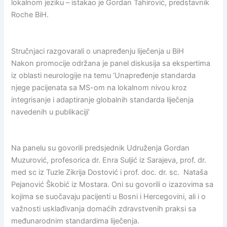
lokalnom jeziku – istakao je Gordan Tahirović, predstavnik
Roche BiH.
Stručnjaci razgovarali o unapređenju liječenja u BiH
Nakon promocije održana je panel diskusija sa ekspertima
iz oblasti neurologije na temu ‘Unapređenje standarda
njege pacijenata sa MS-om na lokalnom nivou kroz
integrisanje i adaptiranje globalnih standarda liječenja
navedenih u publikaciji’
Na panelu su govorili predsjednik Udruženja Gordan
Muzurović, profesorica dr. Enra Suljić iz Sarajeva, prof. dr.
med sc iz Tuzle Zikrija Dostović i prof. doc. dr. sc. Nataša
Pejanović Ŝkobić iz Mostara. Oni su govorili o izazovima sa
kojima se suočavaju pacijenti u Bosni i Hercegovini, ali i o
važnosti usklađivanja domaćih zdravstvenih praksi sa
međunarodnim standardima liječenja.