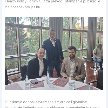
Health Policy Forum CIC za prevod i štampanje publikacije
na bosanskom jeziku.
Publikacija donosi savremene smjernice i globalne
standarde liječenja multiple skleroze, s posebnim fokusom