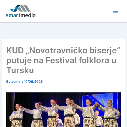
Skip
to
content
KUD „Novotravničko biserje“
putuje na Festival folklora u
Tursku
By
admin
/
11/06/2026