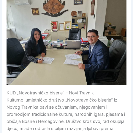
KUD „Novotravničko biserje“ – Novi Travnik
Kulturno-umjetničko društvo „Novotravničko biserje“ iz
Novog Travnika bavi se očuvanjem, njegovanjem i
promocijom tradicionalne kulture, narodnih igara, pjesama i
običaja Bosne i Hercegovine. Društvo kroz svoj rad okuplja
djecu, mlade i odrasle s ciljem razvijanja ljubavi prema