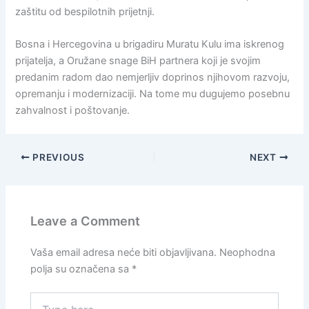
zaštitu od bespilotnih prijetnji.
Bosna i Hercegovina u brigadiru Muratu Kulu ima iskrenog
prijatelja, a Oružane snage BiH partnera koji je svojim
predanim radom dao nemjerljiv doprinos njihovom razvoju,
opremanju i modernizaciji. Na tome mu dugujemo posebnu
zahvalnost i poštovanje.
PREVIOUS
NEXT
Leave a Comment
Vaša email adresa neće biti objavljivana.
Neophodna
polja su označena sa
*
Type