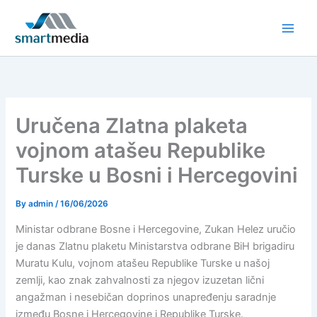
Skip
to
content
Uručena Zlatna plaketa
vojnom atašeu Republike
Turske u Bosni i Hercegovini
By
admin
/
16/06/2026
Ministar odbrane Bosne i Hercegovine, Zukan Helez uručio
je danas Zlatnu plaketu Ministarstva odbrane BiH brigadiru
Muratu Kulu, vojnom atašeu Republike Turske u našoj
zemlji, kao znak zahvalnosti za njegov izuzetan lični
angažman i nesebičan doprinos unapređenju saradnje
između Bosne i Hercegovine i Republike Turske.