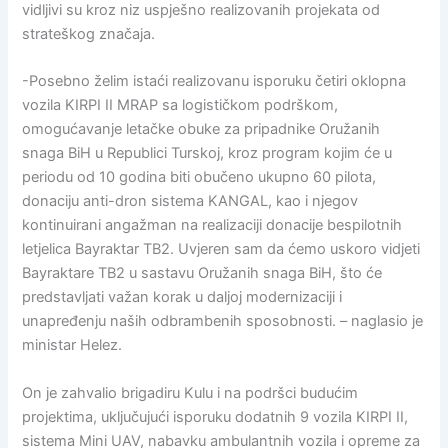
vidljivi su kroz niz uspješno realizovanih projekata od
strateškog značaja.
-Posebno želim istaći realizovanu isporuku četiri oklopna
vozila KIRPI II MRAP sa logističkom podrškom,
omogućavanje letačke obuke za pripadnike Oružanih
snaga BiH u Republici Turskoj, kroz program kojim će u
periodu od 10 godina biti obučeno ukupno 60 pilota,
donaciju anti-dron sistema KANGAL, kao i njegov
kontinuirani angažman na realizaciji donacije bespilotnih
letjelica Bayraktar TB2. Uvjeren sam da ćemo uskoro vidjeti
Bayraktare TB2 u sastavu Oružanih snaga BiH, što će
predstavljati važan korak u daljoj modernizaciji i
unapređenju naših odbrambenih sposobnosti. – naglasio je
ministar Helez.
On je zahvalio brigadiru Kulu i na podršci budućim
projektima, uključujući isporuku dodatnih 9 vozila KIRPI II,
sistema Mini UAV, nabavku ambulantnih vozila i opreme za