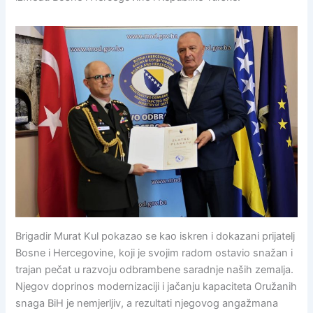
Brigadir Murat Kul pokazao se kao iskren i dokazani prijatelj
Bosne i Hercegovine, koji je svojim radom ostavio snažan i
trajan pečat u razvoju odbrambene saradnje naših zemalja.
Njegov doprinos modernizaciji i jačanju kapaciteta Oružanih
snaga BiH je nemjerljiv, a rezultati njegovog angažmana