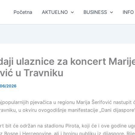
Početna
AKTUELNO
BUSINESS
INFO
aji ulaznice za koncert Marij
vić u Travniku
/06/2026
popularnijih pjevačica u regionu Marija Šerifović nastupit 
avniku, u okviru ovogodišnje manifestacije „Dani dijaspore“
rt bit će održan na stadionu Pirota, koji će i ove godine ugo
iz Bosne i Hercegovine, ali i brojnu publiku iz dijaspore. Rije