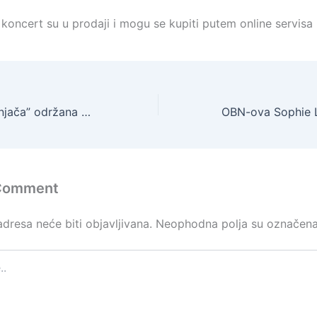
koncert su u prodaji i mogu se kupiti putem online servisa 
Na poligonu “Manjača” održana vježba “Dinamičan odgovor 26-6”
 Comment
dresa neće biti objavljivana.
Neophodna polja su označen