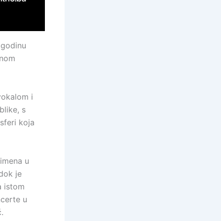
 godinu
avnom
vokalom i
like, s
sferi koja
 imena u
 dok je
a istom
ncerte u
.