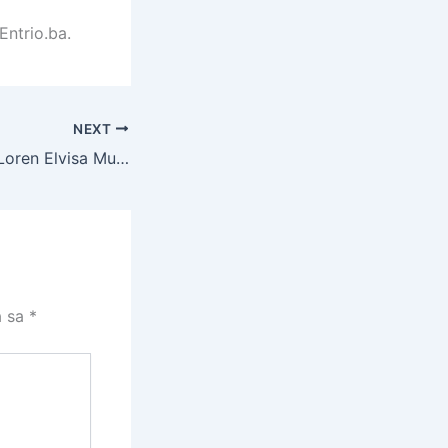
Entrio.ba.
NEXT
OBN-ova Sophie Loren Elvisa Muratović otkriva svog favorita na SP i koga smatra najzgodnijim fudbalerom na svijetu
a sa
*