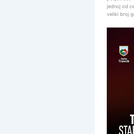
jednoj od ce
veliki broj g