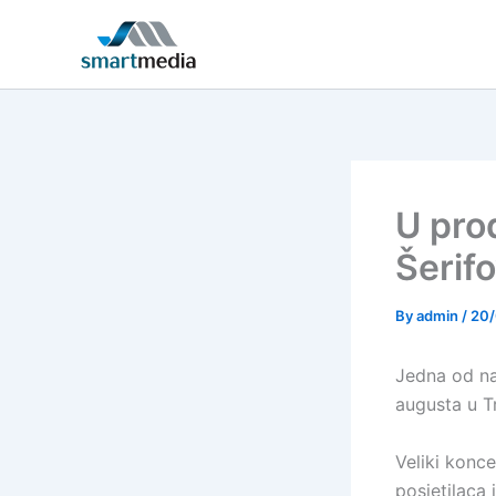
Skip
to
content
U prod
Šerifo
By
admin
/
20
Jedna od naj
augusta u Tr
Veliki konce
posjetilaca 