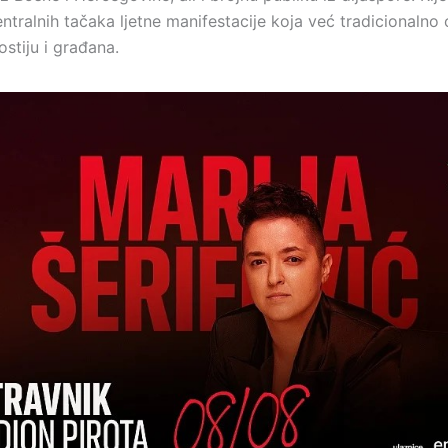
ntralnih tačaka ljetne manifestacije koja već tradicionalno 
ostiju i građana.