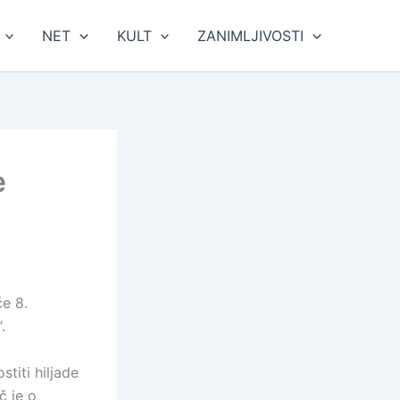
NET
KULT
ZANIMLJIVOSTI
e
će 8.
.
stiti hiljade
č je o