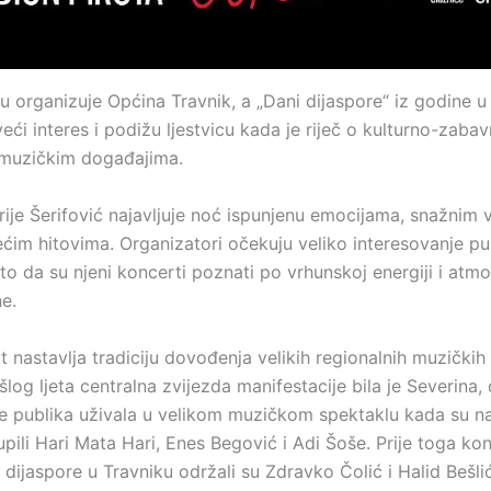
ju organizuje Općina Travnik, a „Dani dijaspore“ iz godine u
veći interes i podižu ljestvicu kada je riječ o kulturno-zab
 muzičkim događajima.
ije Šerifović najavljuje noć ispunjenu emocijama, snažnim 
ćim hitovima. Organizatori očekuju veliko interesovanje pub
o da su njeni koncerti poznati po vrhunskoj energiji i atmo
e.
 nastavlja tradiciju dovođenja velikih regionalnih muzičkih
šlog ljeta centralna zvijezda manifestacije bila je Severina,
je publika uživala u velikom muzičkom spektaklu kada su n
pili Hari Mata Hari, Enes Begović i Adi Šoše. Prije toga ko
dijaspore u Travniku održali su Zdravko Čolić i Halid Bešlić