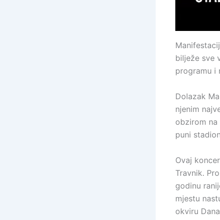
Manifestaci
bilježe sve 
programu i
Dolazak Mar
njenim najve
obzirom na t
puni stadion
Ovaj koncert
Travnik. Pro
godinu rani
mjestu nastu
okviru Dana 