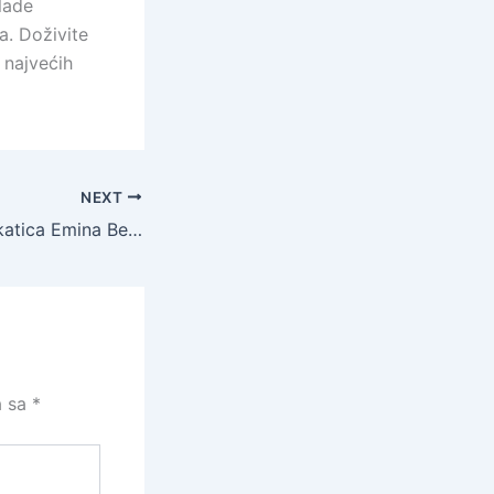
lade
a. Doživite
i najvećih
NEXT
Bugojanska advokatica Emina Begić pravosnažno osuđena na zatvorsku kaznu
a sa
*