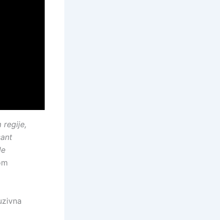
 regije,
sant
de
kom
uzivna