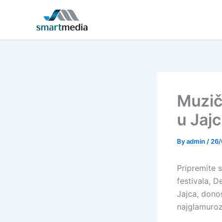
Skip
to
content
Muzič
u Jaj
By
admin
/
26/
Pripremite s
festivala, 
Jajca, dono
najglamuroz