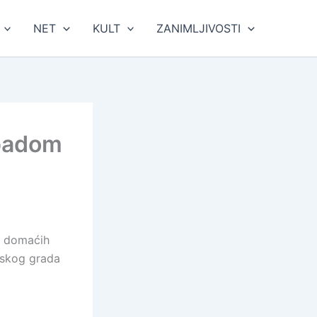
NET
KULT
ZANIMLJIVOSTI
opadom
ih domaćih
vskog grada