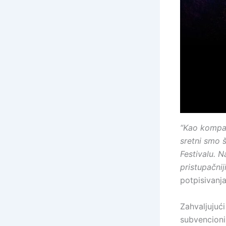
“Kao kompan
sretni smo š
Festivalu. N
pristupačnij
potpisivanj
Zahvaljujuć
subvencioni