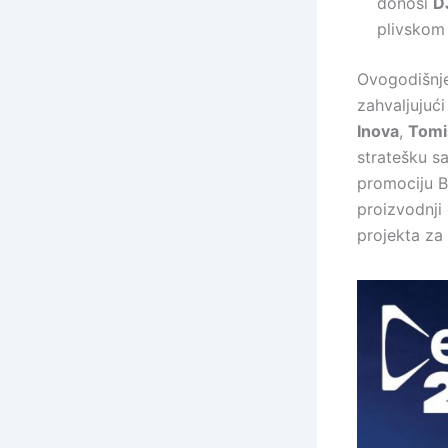
donosi
D
plivskom 
Ovogodišnje 
zahvaljujuć
Inova
,
Tomi
stratešku sa
promociju B
proizvodnji
projekta za