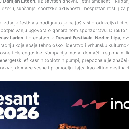
J Damjan Eltech
, uz savršen dnevni, ljetni ambijent – kupa
jezeru, sunčanje, sportske aktivnosti i besplatan roštilj za p
izdanje festivala podignuto je na još viši produkcijski nivo
i potpisivanju ugovora o generalnom sponzorstvu. Direktor
slav Ladan
, i predstavnik
Desant Festivala
,
Nedim Lipa
, oz
radnju koja spaja tehnološko liderstvo i vrhunsku kulturno-
osne i Hercegovine. Kompanija Inova, domaći i regionalni li
 energetski efikasnih toplotnih pumpi, prepoznala je značaj
 razvoj domaće scene i promociju Jajca kao elitne destinaci