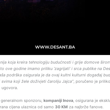
ija koja kreira tehnologiju budućnosti i grije domove širom
to ove godine imamo priliku ‘zagrijati’ i srca publike na De
aša podrška osigurala je da ovaj kultni kulturni događaj bu
i svima koji žele doživjeti čaroliju Jajca”
, poručeno je prili
a ugovora.
i generalnom sponzoru,
kompaniji Inova
, osigurana je ekskl
rana cijena ulaznica od samo
30 KM
za najbrže fanove.