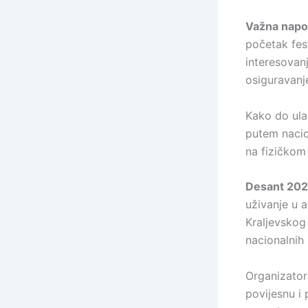
Važna nap
početak fes
interesovanj
osiguravanj
Kako do ula
putem nacio
na fizičko
Desant 202
uživanje u a
Kraljevskog 
nacionalnih
Organizator
povijesnu i 