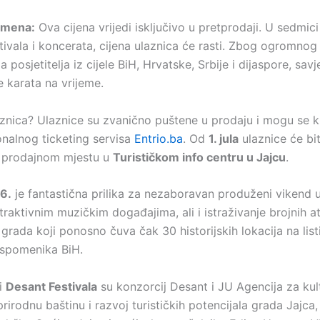
omena:
Ova cijena vrijedi isključivo u pretprodaji. U sedmic
tivala i koncerata, cijena ulaznica će rasti. Zbog ogromnog
a posjetitelja iz cijele BiH, Hrvatske, Srbije i dijaspore, savj
e karata na vrijeme.
znica? Ulaznice su zvanično puštene u prodaju i mogu se 
nalnog ticketing servisa
Entrio.ba
. Od
1. jula
ulaznice će bit
m prodajnom mjestu u
Turističkom info centru u Jajcu
.
6.
je fantastična prilika za nezaboravan produženi vikend u
traktivnim muzičkim događajima, ali i istraživanje brojnih at
grada koji ponosno čuva čak 30 historijskih lokacija na list
 spomenika BiH.
i
Desant Festivala
su konzorcij Desant i JU Agencija za kul
prirodnu baštinu i razvoj turističkih potencijala grada Jajca,