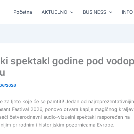
Početna
AKTUELNO
BUSINESS
INFO
ki spektakl godine pod vod
cu
06/2026
e za ljeto koje će se pamtiti! Jedan od najreprezentativnij
Desant Festival 2026, ponovo otvara kapije magičnog kralje
seći četverodnevni audio-vizuelni spektakl raspoređen na
nijim prirodnim i historijskim pozornicama Evrope.