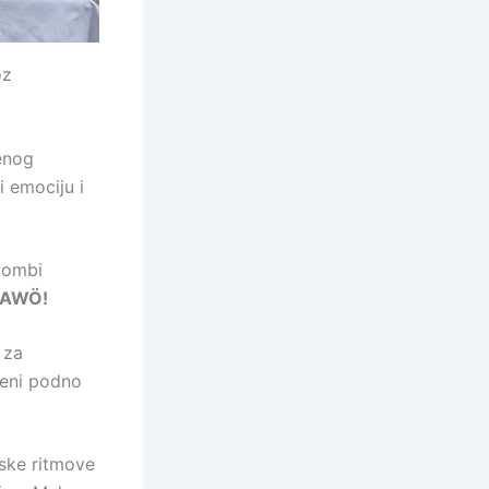
oz
enog
 emociju i
akombi
AWÖ!
 za
ceni podno
nske ritmove