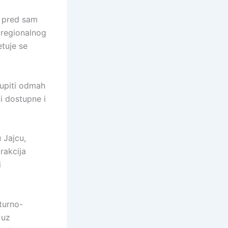
i pred sam
 regionalnog
etuje se
kupiti odmah
i dostupne i
 Jajcu,
rakcija
i
turno-
 uz