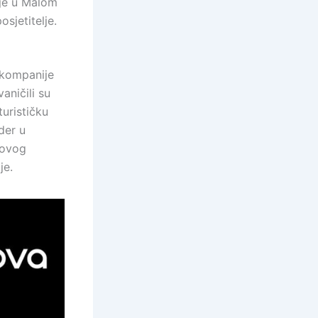
nje u Malom
osjetitelje.
 kompanije
vaničili su
turističku
der u
 ovog
je.