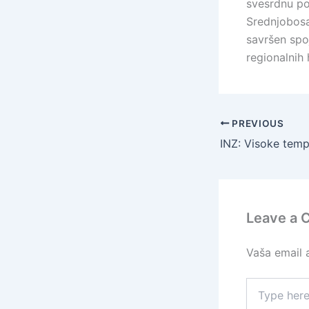
svesrdnu po
Srednjobosa
savršen spoj
regionalnih 
PREVIOUS
Leave a
Vaša email a
Type
here..