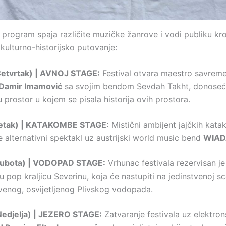
 program spaja različite muzičke žanrove i vodi publiku kr
kulturno-historijsko putovanje:
Četvrtak) | AVNOJ STAGE:
Festival otvara maestro savrem
Damir Imamović
sa svojim bendom Sevdah Takht, donoseći
 u prostor u kojem se pisala historija ovih prostora.
Petak) | KATAKOMBE STAGE:
Mistični ambijent jajčkih kat
e alternativni spektakl uz austrijski world music bend
WIAD
Subota) | VODOPAD STAGE:
Vrhunac festivala rezervisan je
u pop kraljicu Severinu, koja će nastupiti na jedinstvenoj s
venog, osvijetljenog Plivskog vodopada.
Nedjelja) | JEZERO STAGE:
Zatvaranje festivala uz elektro