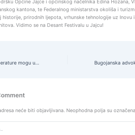
dršku Općine Jajce i općinskog načelnika Edina Hozana, V
nskog kantona, te Federalnog ministarstva okoliša i turizm
 historije, prirodnih ljepota, vrhunske tehnologije uz Inovu 
hitova. Vidimo se na Desant Festivalu u Jajcu!
INZ: Visoke temperature mogu ugroziti zdravlje – zaštitite sebe i svoje najbliže
 Comment
dresa neće biti objavljivana.
Neophodna polja su označen