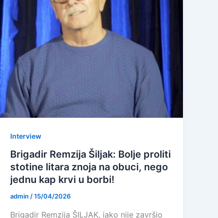
Interview
Brigadir Remzija Šiljak: Bolje proliti
stotine litara znoja na obuci, nego
jednu kap krvi u borbi!
admin
/
15/04/2026
Brigadir Remzija ŠILJAK, iako nije završio