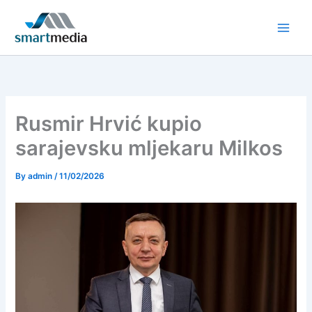
Skip
to
content
Rusmir Hrvić kupio
sarajevsku mljekaru Milkos
By
admin
/
11/02/2026