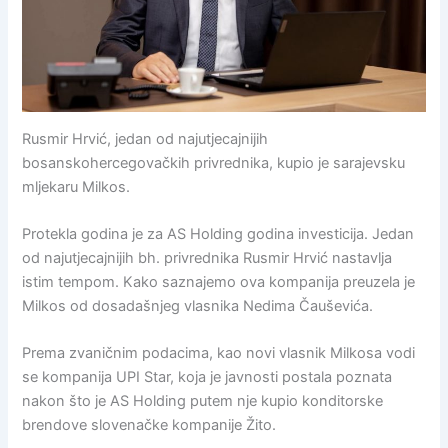
Rusmir Hrvić, jedan od najutjecajnijih
bosanskohercegovačkih privrednika, kupio je sarajevsku
mljekaru Milkos.
Protekla godina je za AS Holding godina investicija. Jedan
od najutjecajnijih bh. privrednika Rusmir Hrvić nastavlja
istim tempom. Kako saznajemo ova kompanija preuzela je
Milkos od dosadašnjeg vlasnika Nedima Čauševića.
Prema zvaničnim podacima, kao novi vlasnik Milkosa vodi
se kompanija UPI Star, koja je javnosti postala poznata
nakon što je AS Holding putem nje kupio konditorske
brendove slovenačke kompanije Žito.