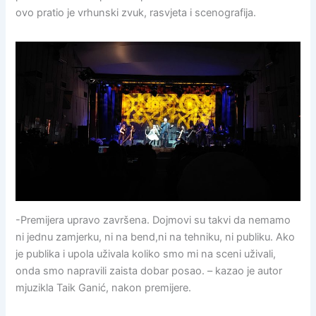
ovo pratio je vrhunski zvuk, rasvjeta i scenografija.
-Premijera upravo završena. Dojmovi su takvi da nemamo
ni jednu zamjerku, ni na bend,ni na tehniku, ni publiku. Ako
je publika i upola uživala koliko smo mi na sceni uživali,
onda smo napravili zaista dobar posao. – kazao je autor
mjuzikla Taik Ganić, nakon premijere.