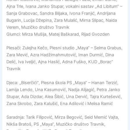
Ajna Trle, Ivana Janko Stupar, vokalni sastav „Ad Libitum“ –
Sanja Grabovac, Sandra Biljaka, Ivona Franjić, Andrijana
Bugarin, Lucija Džepina, Zara Mulalić, Mirna Slipac, Naida
Verem, Muzičko društvo Travnik
Glumci: Mirza Mušija, Matej Baškarad, Rijad Gvozden
Plesači: Zulejha Kečo, Plesni studio „Maya“ – Selma Grabus,
Zara Mević, Azra Hadžimahmutović, Iman Durmić, Dina
Delić, Iva Iveljić, Ajna Haslić, Adna Fuško, KUD „Borac“
Travnik
Djeca: „Biserčići“, Plesna škola PS „Maya“ – Hanan Terzić,
Lamija Lendo, Una Kasumović, Nadja Alijagić, Petra Janko
Stupar, Ada Dizdar, Alea Šibić, Una Dervić, Tajra Kurtešević,
Zana Skrobo, Zara Kalušić, Ena Adilović i Melisa Ramić
Saradnja: Tarik Filipović, Mirza Begović, Seid Memić Vajta,
Nikša Bratoš, PS „Maya“, Muzičko društvo Travnik,