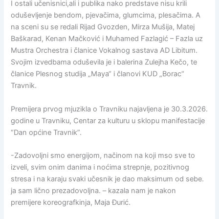
I ostali učenisnici,ali i publika nako predstave nisu krili
oduševljenje bendom, pjevačima, glumcima, plesačima. A
na sceni su se redali Rijad Gvozden, Mirza Mušija, Matej
Baškarad, Kenan Mačković i Muhamed Fazlagić – Fazla uz
Mustra Orchestra i članice Vokalnog sastava AD Libitum.
Svojim izvedbama oduševila je i balerina Zulejha Kečo, te
članice Plesnog studija „Maya“ i članovi KUD „Borac“
Travnik.
Premijera prvog mjuzikla o Travniku najavljena je 30.3.2026.
godine u Travniku, Centar za kulturu u sklopu manifestacije
“Dan općine Travnik”.
-Zadovoljni smo energijom, načinom na koji mso sve to
izveli, svim onim danima i noćima strepnje, pozitivnog
stresa i na karaju svaki učesnik je dao maksimum od sebe.
ja sam lično prezadovoljna. – kazala nam je nakon
premijere koreografkinja, Maja Đurić.