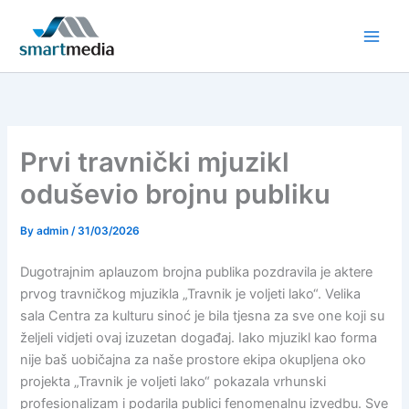
Skip
to
content
Prvi travnički mjuzikl
oduševio brojnu publiku
By
admin
/
31/03/2026
Dugotrajnim aplauzom brojna publika pozdravila je aktere
prvog travničkog mjuzikla „Travnik je voljeti lako“. Velika
sala Centra za kulturu sinoć je bila tjesna za sve one koji su
željeli vidjeti ovaj izuzetan događaj. Iako mjuzikl kao forma
nije baš uobičajna za naše prostore ekipa okupljena oko
projekta „Travnik je voljeti lako“ pokazala vrhunski
profesionalizam i podarila publici fenomenalnu izvedbu. Sve