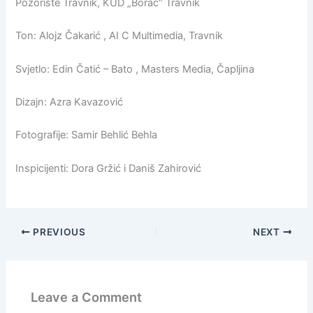
Pozorište Travnik, KUD „Borac“ Travnik
Ton: Alojz Čakarić , AI C Multimedia, Travnik
Svjetlo: Edin Čatić – Bato , Masters Media, Čapljina
Dizajn: Azra Kavazović
Fotografije: Samir Behlić Behla
Inspicijenti: Dora Gržić i Daniš Zahirović
PREVIOUS
NEXT
Leave a Comment