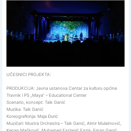
UČESNICI PROJEKTA:
PRODUKCIJA: Javna ustanova Centar za kulturu općine
Travnik i PS „Maya“ – Educational Center
Scenario, koncept: Taik Ganić
Muzika: Taik Ganić
Koreografkinja: Maja Đurić
Muzičari: Mustra Orchestra – Taik Ganić, Almir Mulaimović,
Kenan Mačković, Muhamed Fazlagić Fazla, Eman Ganić,