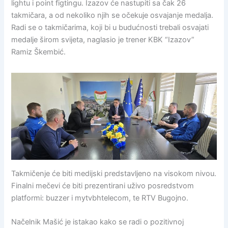
lightu i point figtingu. Izazov će nastupiti sa čak 26
takmičara, a od nekoliko njih se očekuje osvajanje medalja.
Radi se o takmičarima, koji bi u budućnosti trebali osvajati
medalje širom svijeta, naglasio je trener KBK “Izazov”
Ramiz Škembić.
Takmičenje će biti medijski predstavljeno na visokom nivou.
Finalni mečevi će biti prezentirani uživo posredstvom
platformi: buzzer i mytvbhtelecom, te RTV Bugojno.
Načelnik Mašić je istakao kako se radi o pozitivnoj