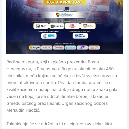
Radi se o sportu, koji uspješno prezentira Bosnu i
Hercegovinu, a Prvenstvo u Bugojnu okupit će oko 450
učesnika, među kojima se očekuju i bivši svjetski prvaci u
ovom atraktivnom sportu. Prvi dan turnira proteći će u
kvalifikacionim nastupima, dok je druga noć u znaku gala
večeri na kojoj će se održati finalne borbe, istakao je
između ostalog predsjednik Organizacionog odbora
Mersudin Hadžić.
Takmičenje će se održati u tri discipline: low kicku, kick