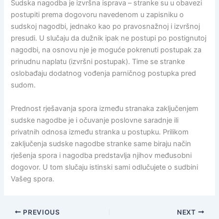
Sudska nagodba je izvršna isprava – stranke su u obavezi
postupiti prema dogovoru navedenom u zapisniku o
sudskoj nagodbi, jednako kao po pravosnažnoj i izvršnoj
presudi. U slučaju da dužnik ipak ne postupi po postignutoj
nagodbi, na osnovu nje je moguće pokrenuti postupak za
prinudnu naplatu (izvršni postupak). Time se stranke
oslobađaju dodatnog vođenja parničnog postupka pred
sudom.
Prednost rješavanja spora između stranaka zaključenjem
sudske nagodbe je i očuvanje poslovne saradnje ili
privatnih odnosa između stranka u postupku. Prilikom
zaključenja sudske nagodbe stranke same biraju način
rješenja spora i nagodba predstavlja njihov međusobni
dogovor. U tom slučaju istinski sami odlučujete o sudbini
Vašeg spora.
PREVIOUS
NEXT