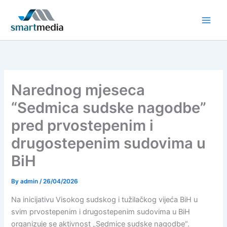
Skip
to
content
Narednog mjeseca
“Sedmica sudske nagodbe”
pred prvostepenim i
drugostepenim sudovima u
BiH
By
admin
/
26/04/2026
Na inicijativu Visokog sudskog i tužilačkog vijeća BiH u
svim prvostepenim i drugostepenim sudovima u BiH
organizuje se aktivnost „Sedmice sudske nagodbe“.