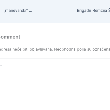
Sjećanje na „ljuti“ i „manevarski“ Korpus Armije Republike BiH
 Comment
dresa neće biti objavljivana.
Neophodna polja su označen