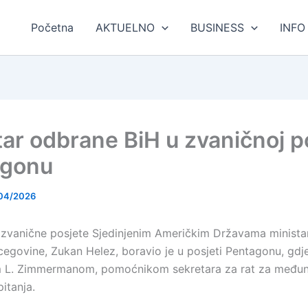
Početna
AKTUELNO
BUSINESS
INFO
tar odbrane BiH u zvaničnoj p
agonu
04/2026
zvanične posjete Sjedinjenim Američkim Državama minista
cegovine, Zukan Helez, boravio je u posjeti Pentagonu, gdj
m L. Zimmermanom, pomoćnikom sekretara za rat za među
itanja.