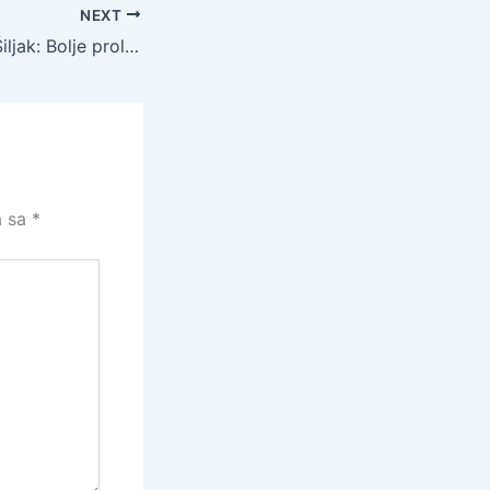
NEXT
Brigadir Remzija Šiljak: Bolje proliti stotine litara znoja na obuci, nego jednu kap krvi u borbi!
a sa
*