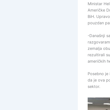
Ministar He
Američke Dr
BiH. Upravo 
pouzdan pa
-Današnji s
razgovaramo
zemalja obu
rezultirali
američkih he
Posebno je 
da je ova po
sektor.