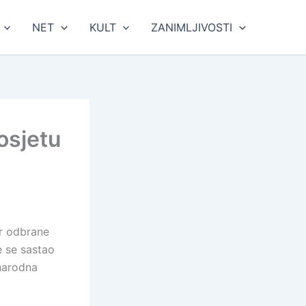
NET
KULT
ZANIMLJIVOSTI
osjetu
r odbrane
e se sastao
narodna