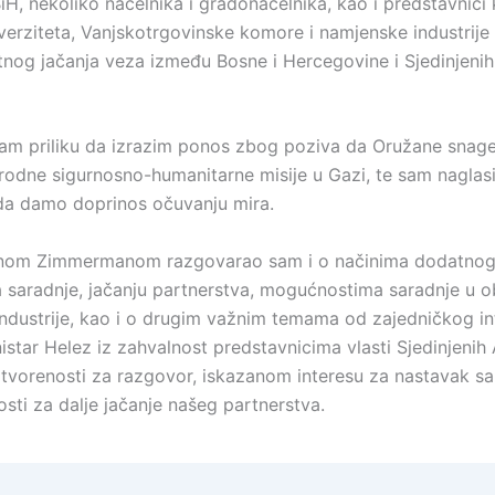
iH, nekoliko načelnika i gradonačelnika, kao i predstavnici k
iverziteta, Vanjskotrgovinske komore i namjenske industrije
tnog jačanja veza između Bosne i Hercegovine i Sjedinjeni
 sam priliku da izrazim ponos zbog poziva da Oružane snag
odne sigurnosno-humanitarne misije u Gazi, te sam naglas
a damo doprinos očuvanju mira.
nom Zimmermanom razgovarao sam i o načinima dodatno
 saradnje, jačanju partnerstva, mogućnostima saradnje u ob
ndustrije, kao i o drugim važnim temama od zajedničkog in
istar Helez iz zahvalnost predstavnicima vlasti Sjedinjenih
tvorenosti za razgovor, iskazanom interesu za nastavak sa
osti za dalje jačanje našeg partnerstva.