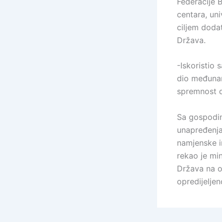
Federacije B
centara, un
ciljem doda
Država.
-Iskoristio
dio međunar
spremnost d
Sa gospodi
unapređenja
namjenske i
rekao je min
Država na o
opredijeljen