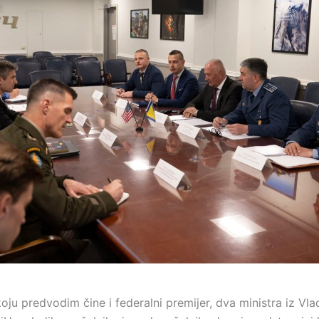
oju predvodim čine i federalni premijer, dva ministra iz Vla