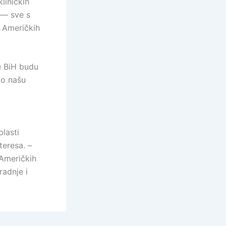
liničkih
 — sve s
h Američkih
e BiH budu
io našu
g
lasti
teresa. –
 Američkih
radnje i