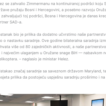
lez se zahvalio Zimmermanu na kontinuiranoj podršci koju S
žave pružaju Bosni i Hercegovini, a posebno razvoju Oruž
zahvaljujući toj podršci, Bosna i Hercegovina je danas kred
rtner SAD-a.
astanak bio je prilika da dodatno učvrstimo naše partnerstv
 o nastavku saradnje. Ove godine bilateralna saradnja iz
hvata više od 80 zajedničkih aktivnosti, a naše partnerstvo
 su i najvećim ulaganjem u Oružane snage BiH — nabavkom n
likoptera. – naglasio je ministar Helez.
istakao značaj saradnje sa saveznom državom Maryland, te
sjeta prilika da postojeću uspješnu saradnju proširimo i na c