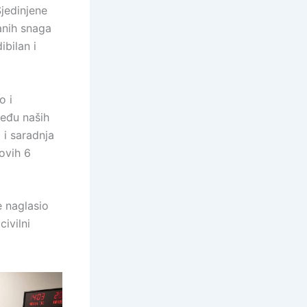
jedinjene
anih snaga
ibilan i
o i
među naših
 i saradnja
ovih 6
 naglasio
ivilni