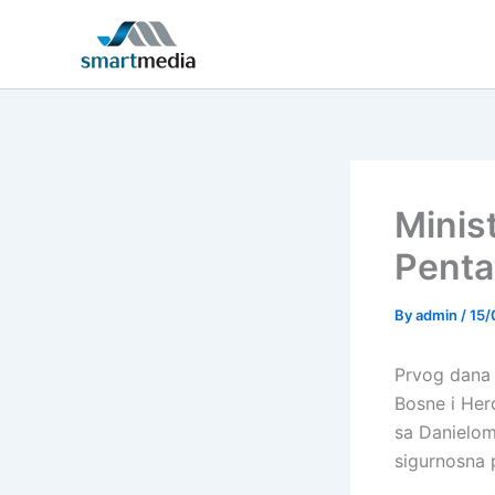
Skip
to
content
Minis
Pent
By
admin
/
15/
Prvog dana 
Bosne i Her
sa Danielo
sigurnosna p