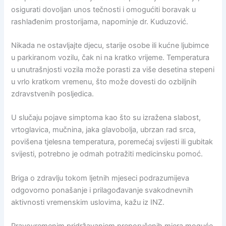
osigurati dovoljan unos tečnosti i omogućiti boravak u
rashlađenim prostorijama, napominje dr. Kuduzović.
Nikada ne ostavljajte djecu, starije osobe ili kućne ljubimce
u parkiranom vozilu, čak ni na kratko vrijeme. Temperatura
u unutrašnjosti vozila može porasti za više desetina stepeni
u vrlo kratkom vremenu, što može dovesti do ozbiljnih
zdravstvenih posljedica.
U slučaju pojave simptoma kao što su izražena slabost,
vrtoglavica, mučnina, jaka glavobolja, ubrzan rad srca,
povišena tjelesna temperatura, poremećaj svijesti ili gubitak
svijesti, potrebno je odmah potražiti medicinsku pomoć.
Briga o zdravlju tokom ljetnih mjeseci podrazumijeva
odgovorno ponašanje i prilagođavanje svakodnevnih
aktivnosti vremenskim uslovima, kažu iz INZ.