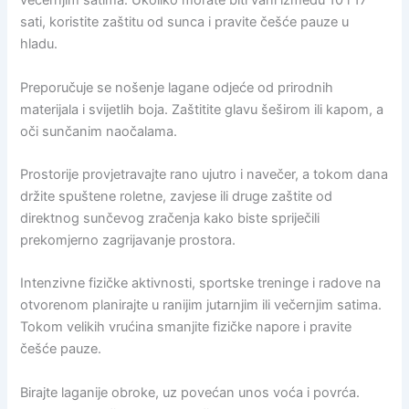
večernjim satima. Ukoliko morate biti vani između 10 i 17
sati, koristite zaštitu od sunca i pravite češće pauze u
hladu.
Preporučuje se nošenje lagane odjeće od prirodnih
materijala i svijetlih boja. Zaštitite glavu šeširom ili kapom, a
oči sunčanim naočalama.
Prostorije provjetravajte rano ujutro i navečer, a tokom dana
držite spuštene roletne, zavjese ili druge zaštite od
direktnog sunčevog zračenja kako biste spriječili
prekomjerno zagrijavanje prostora.
Intenzivne fizičke aktivnosti, sportske treninge i radove na
otvorenom planirajte u ranijim jutarnjim ili večernjim satima.
Tokom velikih vrućina smanjite fizičke napore i pravite
češće pauze.
Birajte laganije obroke, uz povećan unos voća i povrća.